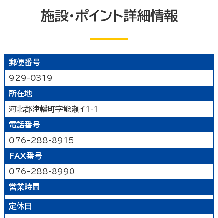
公園
水族館・動物園・植物園・遊園地など
見る
施設・ポイント詳細情報
キャンプ場・オートキャンプ場
スポーツ施設
映画館
図書館
博物館
美術館
買う
その他の遊技場・娯楽施設
劇場・能楽堂
その他の文化施設
デパート・ショッピングセンター
薬局
食べる
郵便番号
書店
スーパーマーケット・コンビニ
929-0319
和食
洋食
居酒屋
泊まる
車輛・ガソリンスタンド
その他の小売業
所在地
中華・ラーメン
テイクアウト・デリバリー
旅館
温泉旅館
ホテル
民宿
暮らし
河北郡津幡町字能瀬イ1-1
カフェ・スイーツ
ファミリーレストラン
その他の宿泊関連施設
その他の飲食業
電話番号
官公庁・県市町
交通機関
公衆浴場
その他
076-288-8915
金融・保険業
病院・医院
介護・福祉関連
FAX番号
製造業
建設業
鉱業
学校・幼稚園・保育所
公民館・集会場・会館・研修所
076-288-8990
農林水産業
卸売業
塾・教室・カルチャースクール
美容院・理容店
サービス・設備
営業時間
冠婚葬祭業
郵便局・郵便業
駐車場
いしかわ支え合い駐車場
その他のサービス業
定休日
敷地内通路及び玄関出入口
廊下(屋内通路)