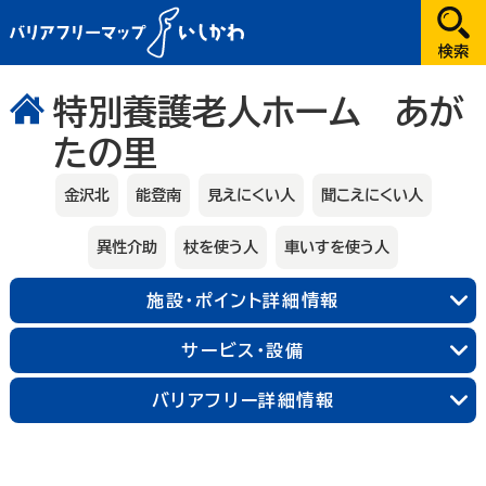
だれが
特別養護老人ホーム あが
たの里
選択してください
どこへ
金沢北
能登南
見えにくい人
聞こえにくい人
金沢
異性介助
杖を使う人
車いすを使う人
兼六園・金沢城・21世紀美術館周辺
能登
施設・ポイント詳細情報
長町武家屋敷跡周辺
近江町市場周辺
輪島朝市周辺
和倉温泉
千里浜周辺
加賀
金沢中央
金沢北
金沢南
サービス・設備
能登北
能登中央
能登南
なにする
バリアフリー詳細情報
山代温泉
山中温泉
片山津温泉
粟津温泉
加賀北
加賀南
遊ぶ