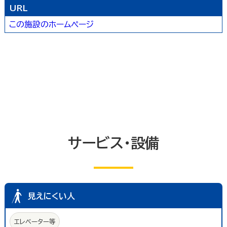
URL
トイレ
エレベーター等
共同浴室
この施設のホームページ
共同の更衣室又はシャワー室
観覧設備
券売機(入場券・駐車券売機)
キャッシュコーナー
ホテル又は旅館の客室
改札口及びレジ通路
介助依頼
点字の施設案内パンフレット
手話通訳対応
授乳室
車いす常備
文字多重放送機能テレビ
サービス・設備
見えにくい人
エレベーター等