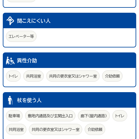
聞こえにくい人
エレベーター等
異性介助
トイレ
共同浴室
共同の更衣室又はシャワー室
介助依頼
杖を使う人
駐車場
敷地内通路及び玄関出入口
廊下(屋内通路)
トイレ
共同浴室
共同の更衣室又はシャワー室
介助依頼