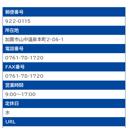
遊ぶ
郵便番号
922-0115
公園
水族館・動物園・植物園・遊園地など
見る
所在地
キャンプ場・オートキャンプ場
スポーツ施設
加賀市山中温泉本町2-86-1
映画館
図書館
博物館
美術館
買う
その他の遊技場・娯楽施設
電話番号
劇場・能楽堂
その他の文化施設
デパート・ショッピングセンター
薬局
食べる
0761-78-1720
書店
スーパーマーケット・コンビニ
FAX番号
和食
洋食
居酒屋
泊まる
車輛・ガソリンスタンド
その他の小売業
0761-78-1720
中華・ラーメン
テイクアウト・デリバリー
営業時間
旅館
温泉旅館
ホテル
民宿
暮らし
カフェ・スイーツ
ファミリーレストラン
9:00～17:00
その他の宿泊関連施設
その他の飲食業
官公庁・県市町
交通機関
公衆浴場
その他
定休日
金融・保険業
病院・医院
介護・福祉関連
水
製造業
建設業
鉱業
学校・幼稚園・保育所
公民館・集会場・会館・研修所
URL
農林水産業
卸売業
塾・教室・カルチャースクール
美容院・理容店
サービス・設備