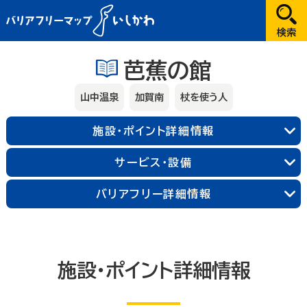
だれが
芭蕉の館
選択してください
山中温泉
加賀南
杖を使う人
どこへ
施設・ポイント詳細情報
金沢
サービス・設備
兼六園・金沢城・21世紀美術館周辺
能登
バリアフリー詳細情報
長町武家屋敷跡周辺
近江町市場周辺
輪島朝市周辺
和倉温泉
千里浜周辺
加賀
金沢中央
金沢北
金沢南
能登北
能登中央
能登南
山代温泉
山中温泉
片山津温泉
施設・ポイント詳細情報
粟津温泉
加賀北
加賀南
なにする