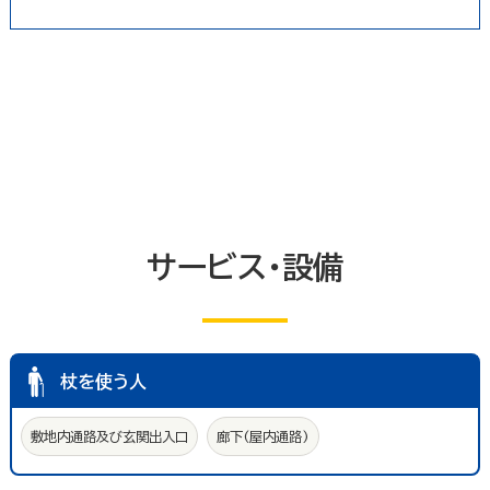
冠婚葬祭業
郵便局・郵便業
駐車場
いしかわ支え合い駐車場
その他のサービス業
敷地内通路及び玄関出入口
廊下(屋内通路)
トイレ
エレベーター等
共同浴室
共同の更衣室又はシャワー室
観覧設備
券売機(入場券・駐車券売機)
キャッシュコーナー
ホテル又は旅館の客室
改札口及びレジ通路
介助依頼
点字の施設案内パンフレット
サービス・設備
手話通訳対応
授乳室
車いす常備
文字多重放送機能テレビ
杖を使う人
敷地内通路及び玄関出入口
廊下(屋内通路)