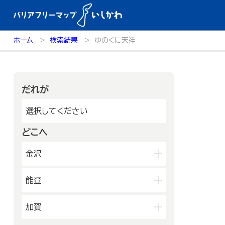
ホーム
検索結果
ゆのくに天祥
だれが
選択してください
どこへ
金沢
兼六園・金沢城・21世紀美術館周
能登
辺
長町武家屋敷跡周辺
輪島朝市周辺
和倉温泉
加賀
近江町市場周辺
千里浜周辺
能登北