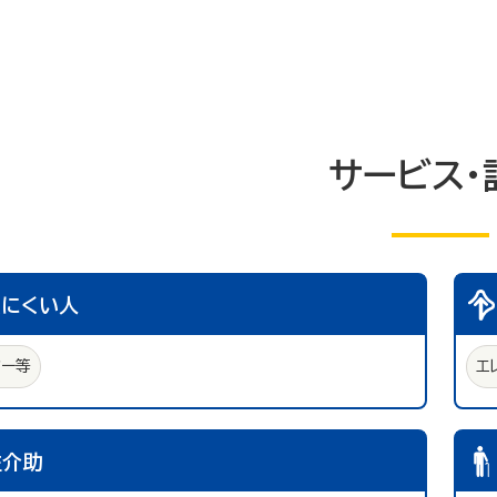
サービス・
えにくい人
ター等
エ
性介助