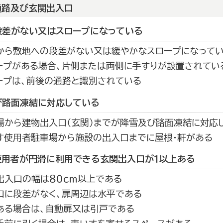
通路及び玄関出入口
段差がない又はスロープになっている
から敷地への段差がない又は緩やかなスロープになって
ープがある場合、片側または両側に手すりが設置されてい
ープは、前後の通路と識別されている
び路面凍結に対応している
場から建物出入口（玄関）までが降雪及び路面凍結に対応
す使用者駐車場から施設の出入口までに屋根・軒がある
使用者が円滑に利用できる玄関出入口が１以上ある
出入口の幅は８０ｃｍ以上である
口に段差がなく、扉周辺は水平である
ある場合は、自動扉又は引戸である