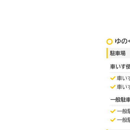
ゆの
駐車場
車いす
車い
車い
一般駐
一般
一般