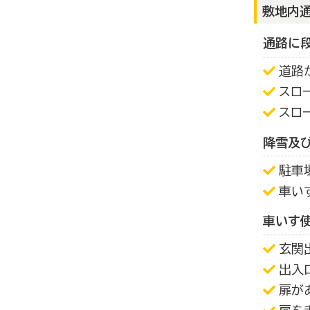
敷地内
通路に
道路
スロ
スロ
降雪及
駐車
車い
車いす
玄関
出入
扉が