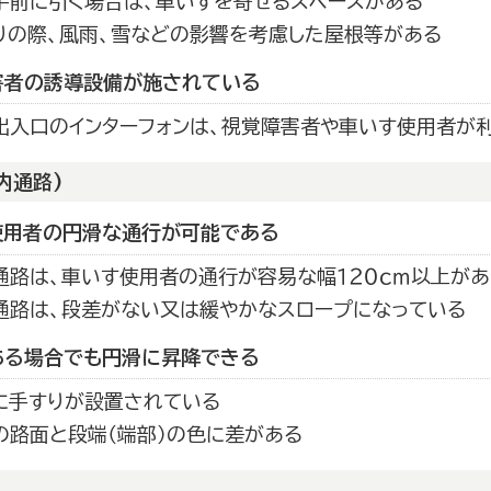
手前に引く場合は、車いすを寄せるスペースがある
りの際、風雨、雪などの影響を考慮した屋根等がある
害者の誘導設備が施されている
出入口のインターフォンは、視覚障害者や車いす使用者が
内通路)
使用者の円滑な通行が可能である
通路は、車いす使用者の通行が容易な幅１２０ｃｍ以上があ
通路は、段差がない又は緩やかなスロープになっている
ある場合でも円滑に昇降できる
に手すりが設置されている
の路面と段端（端部）の色に差がある