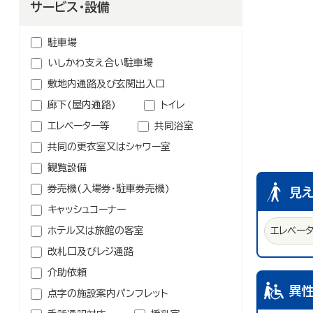
鉱業
農林水産業
サービス・設備
介護・福祉関連
卸売業
学校・幼稚園・保育所
駐車場
公民館・集会場・会館・研修所
いしかわ支え合い駐車場
塾・教室・カルチャースクール
敷地内通路及び玄関出入口
美容院・理容店
廊下(屋内通路)
トイレ
冠婚葬祭業
エレベーター等
共同浴室
郵便局・郵便業
共同の更衣室又はシャワー室
その他のサービス業
観覧設備
券売機(入場券・駐車券売機)
見
キャッシュコーナー
ホテル又は旅館の客室
エレベー
改札口及びレジ通路
介助依頼
異
点字の施設案内パンフレット