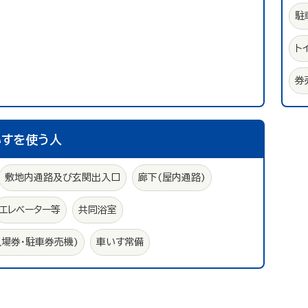
駐
ト
券
いすを使う人
敷地内通路及び玄関出入口
廊下(屋内通路)
エレベーター等
共同浴室
入場券・駐車券売機)
車いす常備