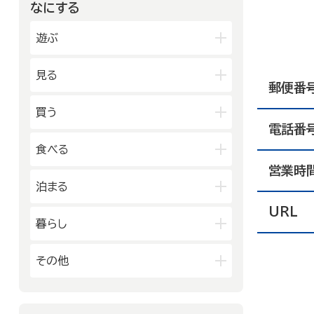
金沢中央
金沢北
なにする
山代温泉
山中温泉
能登中央
能登南
金沢南
片山津温泉
粟津温泉
遊ぶ
加賀北
加賀南
公園
見る
郵便番
水族館・動物園・植物園・遊園地な
ど
映画館
図書館
買う
キャンプ場・オートキャンプ場
電話番
博物館
美術館
スポーツ施設
デパート・ショッピングセンター
食べる
劇場・能楽堂
その他の遊技場・娯楽施設
薬局
書店
営業時
その他の文化施設
和食
洋食
泊まる
スーパーマーケット・コンビニ
居酒屋
中華・ラーメン
車輛・ガソリンスタンド
URL
旅館
温泉旅館
暮らし
テイクアウト・デリバリー
その他の小売業
ホテル
民宿
カフェ・スイーツ
官公庁・県市町
その他
その他の宿泊関連施設
ファミリーレストラン
交通機関
公衆浴場
その他の飲食業
製造業
建設業
金融・保険業
病院・医院