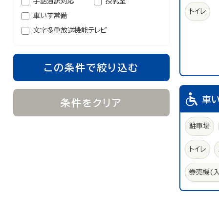
手話通訳対応
授乳室
トイレ
車いす常備
文字多重放送機能テレビ
この条件で絞り込む
車
条件をクリア
駐車場
トイレ
券売機(