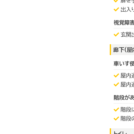
扉を
出入
視覚障
玄関
廊下(屋
車いす
屋内
屋内
階段が
階段
階段
トイレ