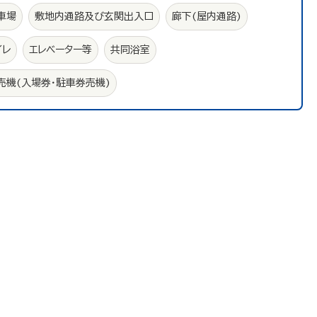
車場
敷地内通路及び玄関出入口
廊下(屋内通路)
イレ
エレベーター等
共同浴室
売機(入場券・駐車券売機)