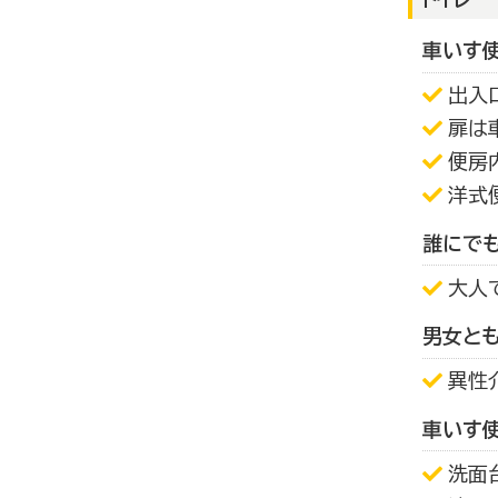
車いす
出入
扉は
便房
洋式
誰にで
大人
男女と
異性
車いす
洗面