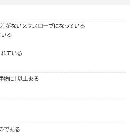
段差がない又はスロープになっている
ている
されている
建物に１以上ある
のである