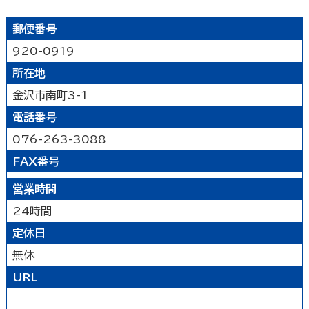
能登北
能登中央
能登南
なにする
山代温泉
山中温泉
片山津温泉
郵便番号
粟津温泉
加賀北
加賀南
遊ぶ
920-0919
所在地
公園
水族館・動物園・植物園・遊園地など
見る
金沢市南町3-1
キャンプ場・オートキャンプ場
スポーツ施設
電話番号
映画館
図書館
博物館
美術館
買う
その他の遊技場・娯楽施設
劇場・能楽堂
その他の文化施設
076-263-3088
デパート・ショッピングセンター
薬局
食べる
FAX番号
書店
スーパーマーケット・コンビニ
営業時間
和食
洋食
居酒屋
泊まる
車輛・ガソリンスタンド
その他の小売業
中華・ラーメン
テイクアウト・デリバリー
24時間
旅館
温泉旅館
ホテル
民宿
暮らし
カフェ・スイーツ
ファミリーレストラン
定休日
その他の宿泊関連施設
その他の飲食業
無休
官公庁・県市町
交通機関
公衆浴場
その他
URL
金融・保険業
病院・医院
介護・福祉関連
製造業
建設業
鉱業
学校・幼稚園・保育所
公民館・集会場・会館・研修所