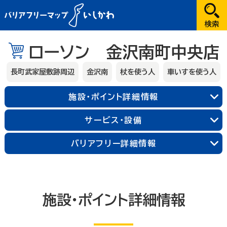
だれが
ローソン 金沢南町中央店
選択してください
長町武家屋敷跡周辺
金沢南
杖を使う人
車いすを使う人
どこへ
施設・ポイント詳細情報
金沢
サービス・設備
兼六園・金沢城・21世紀美術館周辺
バリアフリー詳細情報
長町武家屋敷跡周辺
近江町市場周辺
金沢中央
金沢北
金沢南
能登
施設・ポイント詳細情報
輪島朝市周辺
和倉温泉
千里浜周辺
加賀