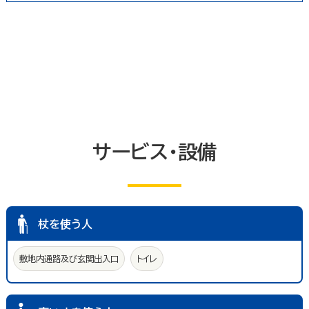
農林水産業
卸売業
塾・教室・カルチャースクール
美容院・理容店
サービス・設備
冠婚葬祭業
郵便局・郵便業
駐車場
いしかわ支え合い駐車場
その他のサービス業
敷地内通路及び玄関出入口
廊下(屋内通路)
トイレ
エレベーター等
共同浴室
共同の更衣室又はシャワー室
観覧設備
券売機(入場券・駐車券売機)
キャッシュコーナー
サービス・設備
ホテル又は旅館の客室
改札口及びレジ通路
介助依頼
点字の施設案内パンフレット
手話通訳対応
授乳室
車いす常備
文字多重放送機能テレビ
杖を使う人
敷地内通路及び玄関出入口
トイレ