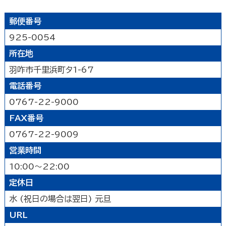
山代温泉
山中温泉
片山津温泉
粟津温泉
加賀北
加賀南
遊ぶ
郵便番号
925-0054
公園
水族館・動物園・植物園・遊園地など
見る
所在地
キャンプ場・オートキャンプ場
スポーツ施設
羽咋市千里浜町タ1-67
映画館
図書館
博物館
美術館
買う
その他の遊技場・娯楽施設
電話番号
劇場・能楽堂
その他の文化施設
デパート・ショッピングセンター
薬局
食べる
0767-22-9000
書店
スーパーマーケット・コンビニ
FAX番号
和食
洋食
居酒屋
泊まる
車輛・ガソリンスタンド
その他の小売業
0767-22-9009
中華・ラーメン
テイクアウト・デリバリー
営業時間
旅館
温泉旅館
ホテル
民宿
暮らし
カフェ・スイーツ
ファミリーレストラン
10:00～22:00
その他の宿泊関連施設
その他の飲食業
官公庁・県市町
交通機関
公衆浴場
その他
定休日
金融・保険業
病院・医院
介護・福祉関連
水 (祝日の場合は翌日) 元旦
製造業
建設業
鉱業
学校・幼稚園・保育所
公民館・集会場・会館・研修所
URL
農林水産業
卸売業
塾・教室・カルチャースクール
美容院・理容店
サービス・設備