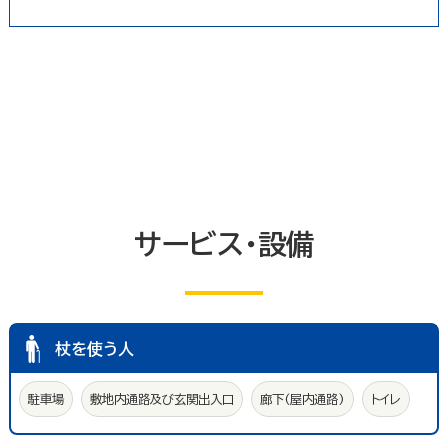
冠婚葬祭業
郵便局・郵便業
駐車場
いしかわ支え合い駐車場
その他のサービス業
敷地内通路及び玄関出入口
廊下(屋内通路)
トイレ
エレベーター等
共同浴室
共同の更衣室又はシャワー室
観覧設備
券売機(入場券・駐車券売機)
キャッシュコーナー
ホテル又は旅館の客室
改札口及びレジ通路
介助依頼
点字の施設案内パンフレット
サービス・設備
手話通訳対応
授乳室
車いす常備
文字多重放送機能テレビ
杖を使う人
駐車場
敷地内通路及び玄関出入口
廊下(屋内通路)
トイレ