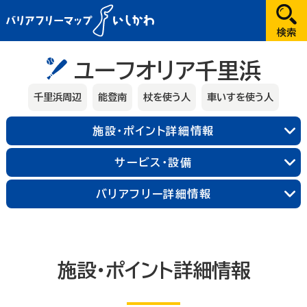
だれが
ユーフオリア千里浜
選択してください
千里浜周辺
能登南
杖を使う人
車いすを使う人
どこへ
施設・ポイント詳細情報
金沢
サービス・設備
兼六園・金沢城・21世紀美術館周辺
能登
バリアフリー詳細情報
長町武家屋敷跡周辺
近江町市場周辺
輪島朝市周辺
和倉温泉
千里浜周辺
金沢中央
金沢北
金沢南
能登北
能登中央
能登南
施設・ポイント詳細情報
加賀
なにする