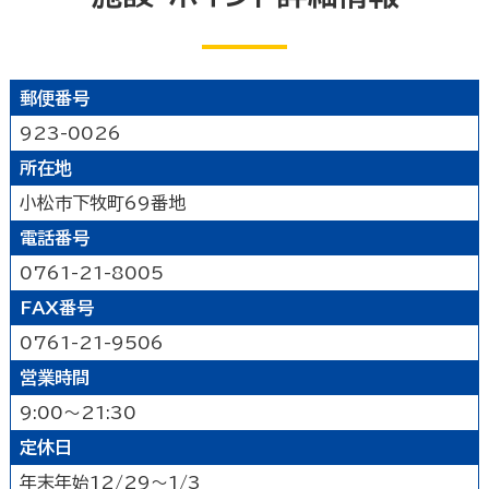
公園
水族館・動物園・植物園・遊園地など
見る
キャンプ場・オートキャンプ場
スポーツ施設
映画館
図書館
博物館
美術館
買う
その他の遊技場・娯楽施設
郵便番号
劇場・能楽堂
その他の文化施設
デパート・ショッピングセンター
薬局
食べる
923-0026
書店
スーパーマーケット・コンビニ
所在地
和食
洋食
居酒屋
泊まる
車輛・ガソリンスタンド
その他の小売業
小松市下牧町69番地
中華・ラーメン
テイクアウト・デリバリー
電話番号
旅館
温泉旅館
ホテル
民宿
暮らし
カフェ・スイーツ
ファミリーレストラン
その他の宿泊関連施設
0761-21-8005
その他の飲食業
官公庁・県市町
交通機関
公衆浴場
その他
FAX番号
金融・保険業
病院・医院
介護・福祉関連
0761-21-9506
製造業
建設業
鉱業
学校・幼稚園・保育所
公民館・集会場・会館・研修所
営業時間
農林水産業
卸売業
塾・教室・カルチャースクール
美容院・理容店
サービス・設備
9:00～21:30
冠婚葬祭業
郵便局・郵便業
定休日
駐車場
いしかわ支え合い駐車場
その他のサービス業
敷地内通路及び玄関出入口
廊下(屋内通路)
年末年始12/29～1/3