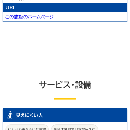
トイレ
エレベーター等
共同浴室
URL
共同の更衣室又はシャワー室
観覧設備
この施設のホームページ
券売機(入場券・駐車券売機)
キャッシュコーナー
ホテル又は旅館の客室
改札口及びレジ通路
介助依頼
点字の施設案内パンフレット
手話通訳対応
授乳室
車いす常備
文字多重放送機能テレビ
サービス・設備
見えにくい人
いしかわ支え合い駐車場
敷地内通路及び玄関出入口