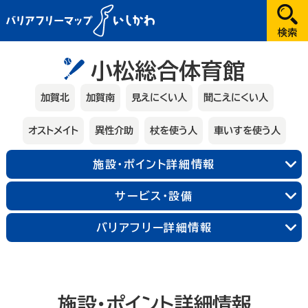
だれが
小松総合体育館
選択してください
加賀北
加賀南
見えにくい人
聞こえにくい人
どこへ
オストメイト
異性介助
杖を使う人
車いすを使う人
金沢
施設・ポイント詳細情報
兼六園・金沢城・21世紀美術館周辺
能登
サービス・設備
長町武家屋敷跡周辺
近江町市場周辺
輪島朝市周辺
和倉温泉
千里浜周辺
加賀
金沢中央
金沢北
金沢南
バリアフリー詳細情報
能登北
能登中央
能登南
なにする
山代温泉
山中温泉
片山津温泉
粟津温泉
加賀北
加賀南
遊ぶ
施設・ポイント詳細情報