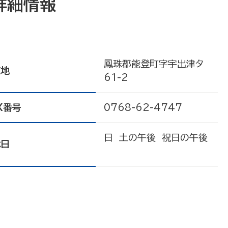
詳細情報
鳳珠郡能登町字宇出津タ
在地
61-2
X番号
0768-62-4747
日 土の午後 祝日の午後
休日