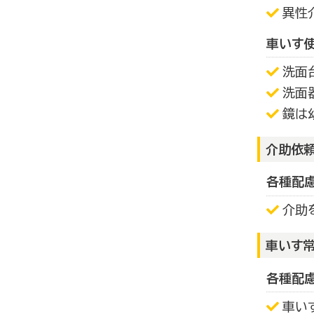
異性
車いす
洗面
洗面
鏡は
介助依
各種配
介助
車いす
各種配
車い