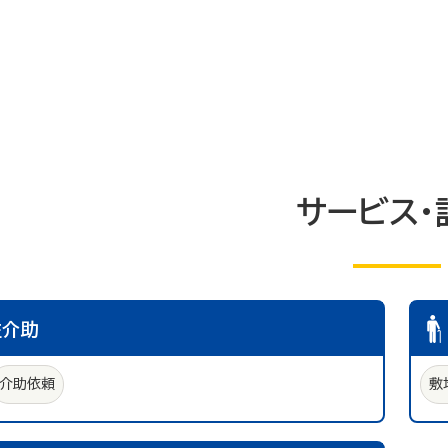
サービス・
性介助
介助依頼
敷