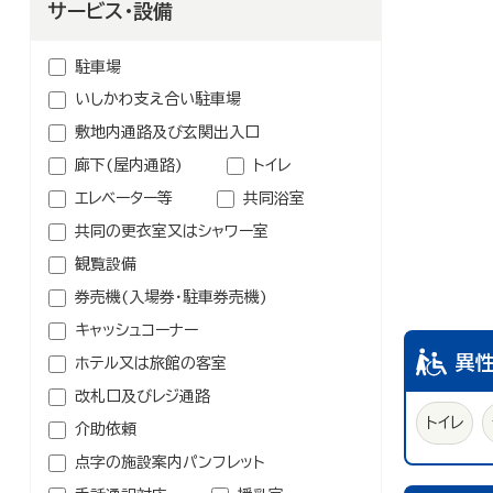
鉱業
農林水産業
サービス・設備
介護・福祉関連
卸売業
学校・幼稚園・保育所
駐車場
公民館・集会場・会館・研修所
いしかわ支え合い駐車場
塾・教室・カルチャースクール
敷地内通路及び玄関出入口
美容院・理容店
廊下(屋内通路)
トイレ
冠婚葬祭業
エレベーター等
共同浴室
郵便局・郵便業
共同の更衣室又はシャワー室
その他のサービス業
観覧設備
券売機(入場券・駐車券売機)
キャッシュコーナー
異
ホテル又は旅館の客室
改札口及びレジ通路
トイレ
介助依頼
点字の施設案内パンフレット