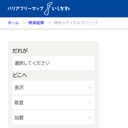
ホーム
検索結果
持木メディカルクリニック
だれが
選択してください
どこへ
金沢
兼六園・金沢城・21世紀美術館周
能登
辺
長町武家屋敷跡周辺
輪島朝市周辺
和倉温泉
加賀
近江町市場周辺
千里浜周辺
能登北