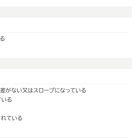
る
段差がない又はスロープになっている
ている
されている