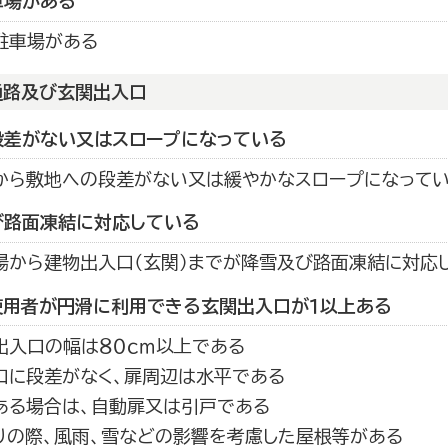
車場がある
駐車場がある
通路及び玄関出入口
段差がない又はスロープになっている
から敷地への段差がない又は緩やかなスロープになって
び路面凍結に対応している
場から建物出入口（玄関）までが降雪及び路面凍結に対応
使用者が円滑に利用できる玄関出入口が１以上ある
出入口の幅は８０ｃｍ以上である
口に段差がなく、扉周辺は水平である
ある場合は、自動扉又は引戸である
りの際、風雨、雪などの影響を考慮した屋根等がある