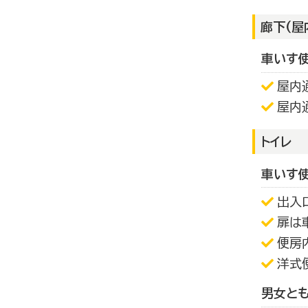
廊下(屋
車いす
屋内
屋内
トイレ
車いす
出入
扉は
便房
洋式
男女と