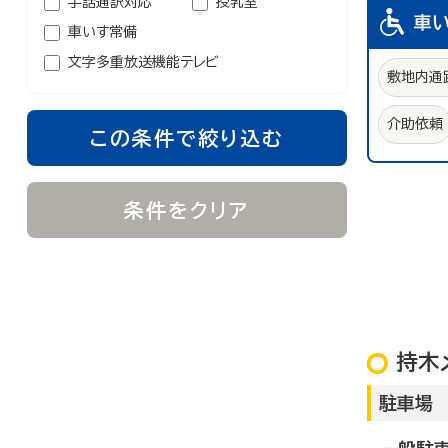
手話通訳対応
授乳室
車
車いす常備
文字多重放送機能テレビ
敷地内通
介助依頼
この条件で絞り込む
条件をクリア
持木
駐車場