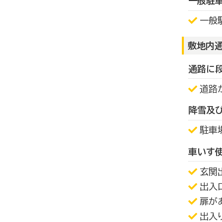
一般駐
一般
敷地内
通路に
道路
降雪及
駐車
車いす
玄関
出入
扉が
出入