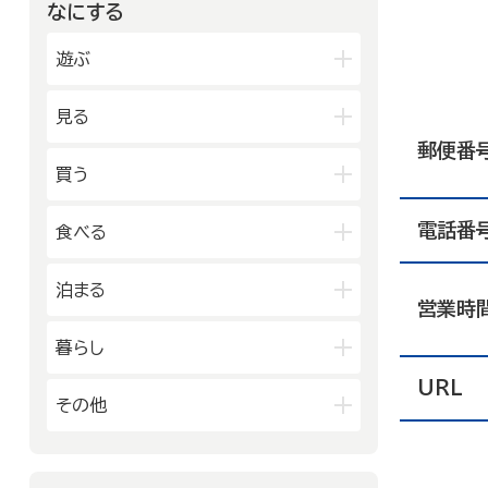
金沢中央
金沢北
なにする
山代温泉
山中温泉
能登中央
能登南
金沢南
片山津温泉
粟津温泉
遊ぶ
加賀北
加賀南
公園
見る
水族館・動物園・植物園・遊園地な
郵便番
ど
映画館
図書館
買う
キャンプ場・オートキャンプ場
博物館
美術館
スポーツ施設
デパート・ショッピングセンター
電話番
食べる
劇場・能楽堂
その他の遊技場・娯楽施設
薬局
書店
その他の文化施設
和食
洋食
泊まる
スーパーマーケット・コンビニ
営業時
居酒屋
中華・ラーメン
車輛・ガソリンスタンド
旅館
温泉旅館
暮らし
テイクアウト・デリバリー
その他の小売業
ホテル
民宿
カフェ・スイーツ
URL
官公庁・県市町
その他
その他の宿泊関連施設
ファミリーレストラン
交通機関
公衆浴場
その他の飲食業
製造業
建設業
金融・保険業
病院・医院