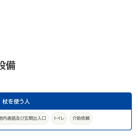
設備
杖を使う人
地内通路及び玄関出入口
トイレ
介助依頼