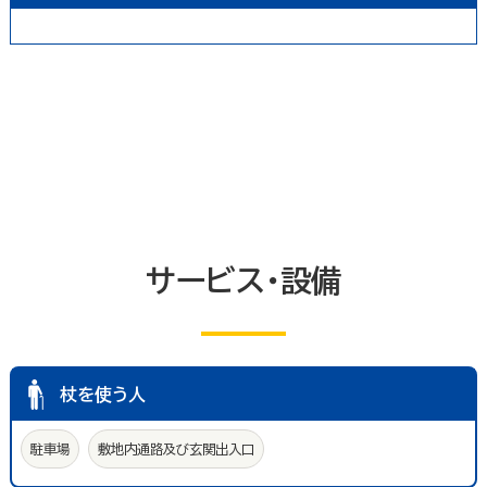
トイレ
エレベーター等
共同浴室
共同の更衣室又はシャワー室
観覧設備
券売機(入場券・駐車券売機)
キャッシュコーナー
ホテル又は旅館の客室
改札口及びレジ通路
介助依頼
点字の施設案内パンフレット
手話通訳対応
授乳室
車いす常備
文字多重放送機能テレビ
サービス・設備
杖を使う人
駐車場
敷地内通路及び玄関出入口