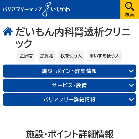
だれが
だいもん内科腎透析クリニ
ック
選択してください
どこへ
金沢南
加賀北
杖を使う人
車いすを使う人
金沢
施設・ポイント詳細情報
兼六園・金沢城・21世紀美術館周辺
能登
サービス・設備
長町武家屋敷跡周辺
近江町市場周辺
輪島朝市周辺
和倉温泉
千里浜周辺
加賀
バリアフリー詳細情報
金沢中央
金沢北
金沢南
能登北
能登中央
能登南
なにする
山代温泉
山中温泉
片山津温泉
粟津温泉
加賀北
加賀南
遊ぶ
施設・ポイント詳細情報