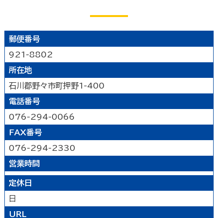
公園
水族館・動物園・植物園・遊園地など
見る
キャンプ場・オートキャンプ場
スポーツ施設
映画館
図書館
博物館
美術館
買う
その他の遊技場・娯楽施設
郵便番号
劇場・能楽堂
その他の文化施設
921-8802
デパート・ショッピングセンター
薬局
食べる
書店
スーパーマーケット・コンビニ
所在地
和食
洋食
居酒屋
泊まる
車輛・ガソリンスタンド
その他の小売業
石川郡野々市町押野1-400
中華・ラーメン
テイクアウト・デリバリー
電話番号
旅館
温泉旅館
ホテル
民宿
暮らし
カフェ・スイーツ
ファミリーレストラン
076-294-0066
その他の宿泊関連施設
その他の飲食業
FAX番号
官公庁・県市町
交通機関
公衆浴場
その他
金融・保険業
病院・医院
介護・福祉関連
076-294-2330
製造業
建設業
鉱業
学校・幼稚園・保育所
公民館・集会場・会館・研修所
営業時間
農林水産業
卸売業
塾・教室・カルチャースクール
美容院・理容店
サービス・設備
定休日
冠婚葬祭業
郵便局・郵便業
日
駐車場
いしかわ支え合い駐車場
その他のサービス業
URL
敷地内通路及び玄関出入口
廊下(屋内通路)