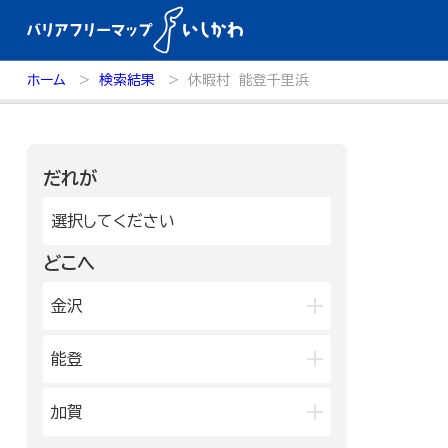
ホーム
検索結果
休暇村 能登千里浜
だれが
選択してください
どこへ
金沢
兼六園・金沢城・21世紀美術館周
能登
辺
長町武家屋敷跡周辺
輪島朝市周辺
和倉温泉
加賀
近江町市場周辺
千里浜周辺
能登北