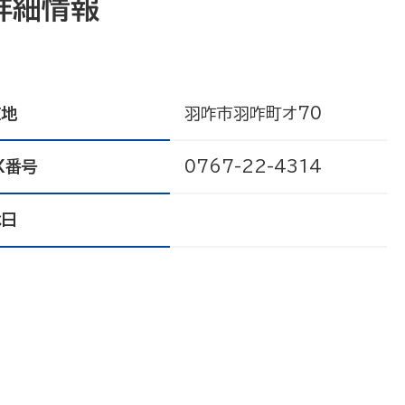
詳細情報
在地
羽咋市羽咋町オ70
X番号
0767-22-4314
休日