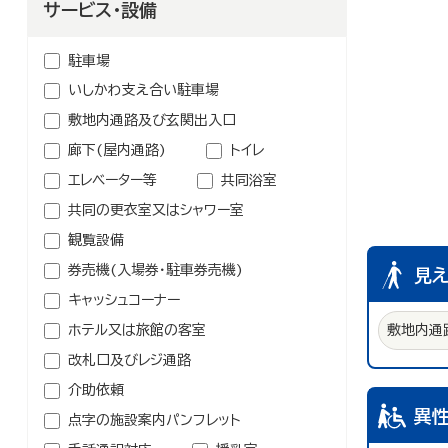
鉱業
農林水産業
サービス・設備
介護・福祉関連
卸売業
学校・幼稚園・保育所
駐車場
公民館・集会場・会館・研修所
いしかわ支え合い駐車場
塾・教室・カルチャースクール
敷地内通路及び玄関出入口
美容院・理容店
廊下(屋内通路)
トイレ
冠婚葬祭業
エレベーター等
共同浴室
郵便局・郵便業
共同の更衣室又はシャワー室
その他のサービス業
観覧設備
券売機(入場券・駐車券売機)
見
キャッシュコーナー
ホテル又は旅館の客室
敷地内通
改札口及びレジ通路
介助依頼
異
点字の施設案内パンフレット