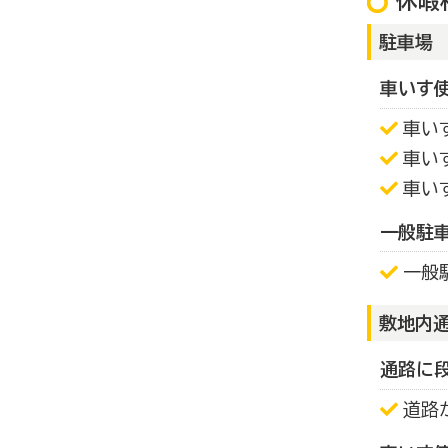
休暇
駐車場
車いす
車い
車い
車い
一般駐
一般
敷地内
通路に
道路