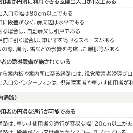
使用者が円滑に利用できる玄関出入口が１以上ある
出入口の幅は８０ｃｍ以上である
口に段差がなく、扉周辺は水平である
ある場合は、自動扉又は引戸である
手前に引く場合は、車いすを寄せるスペースがある
りの際、風雨、雪などの影響を考慮した屋根等がある
害者の誘導設備が施されている
から案内板や案内所に至る経路には、視覚障害者誘導ブロ
出入口のインターフォンは、視覚障害者や車いす使用者が
内通路)
使用者の円滑な通行が可能である
通路は、車いす使用者の通行が容易な幅１２０ｃｍ以上があ
通路は、段差がない又は緩やかなスロープになっている