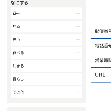
金沢中央
金沢北
なにする
山代温泉
山中温泉
能登中央
能登南
金沢南
片山津温泉
粟津温泉
遊ぶ
加賀北
加賀南
公園
見る
郵便番
水族館・動物園・植物園・遊園地な
ど
映画館
図書館
買う
キャンプ場・オートキャンプ場
電話番
博物館
美術館
スポーツ施設
デパート・ショッピングセンター
食べる
劇場・能楽堂
その他の遊技場・娯楽施設
薬局
書店
営業時
その他の文化施設
和食
洋食
泊まる
スーパーマーケット・コンビニ
居酒屋
中華・ラーメン
車輛・ガソリンスタンド
URL
旅館
温泉旅館
暮らし
テイクアウト・デリバリー
その他の小売業
ホテル
民宿
カフェ・スイーツ
官公庁・県市町
その他
その他の宿泊関連施設
ファミリーレストラン
交通機関
公衆浴場
その他の飲食業
製造業
建設業
金融・保険業
病院・医院