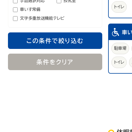
手話通訳対応
授乳室
トイレ
車いす常備
文字多重放送機能テレビ
車
この条件で絞り込む
駐車場
条件をクリア
トイレ