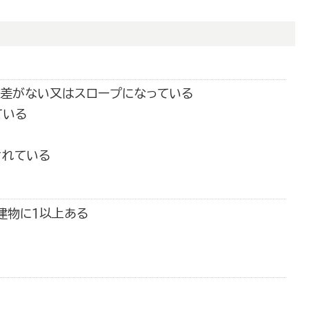
段差がない又はスロープになっている
ている
されている
建物に１以上ある