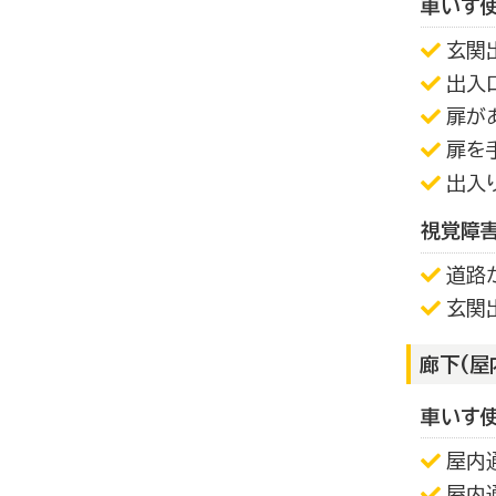
車いす
玄関
出入
扉が
扉を
出入
視覚障
道路
玄関
廊下(屋
車いす
屋内
屋内