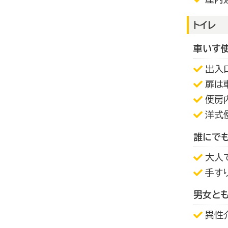
トイレ
車いす
出入
扉は
便房
洋式
誰にで
大人
手す
男女と
異性