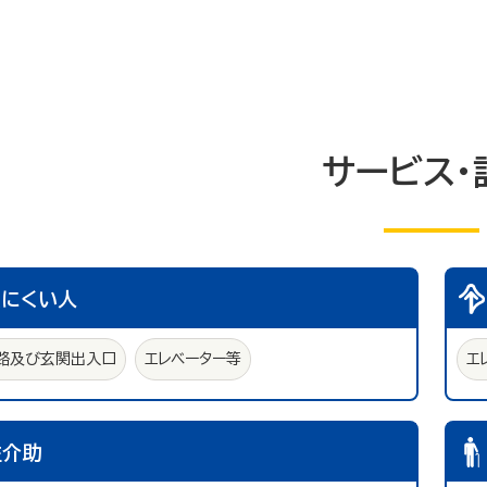
サービス・
えにくい人
路及び玄関出入口
エレベーター等
エ
性介助