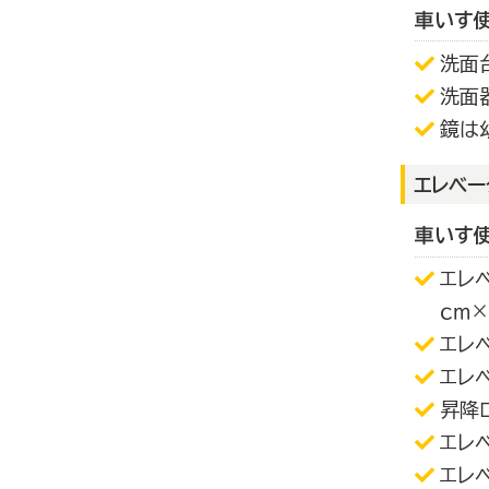
車いす
洗面
洗面
鏡は
エレベー
車いす
エレ
ｃｍ
エレ
エレ
昇降
エレ
エレ