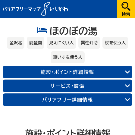
だれが
ほのぼの湯
選択してください
金沢北
能登南
見えにくい人
異性介助
杖を使う人
どこへ
車いすを使う人
金沢
施設・ポイント詳細情報
兼六園・金沢城・21世紀美術館周辺
能登
サービス・設備
長町武家屋敷跡周辺
近江町市場周辺
輪島朝市周辺
和倉温泉
千里浜周辺
加賀
金沢中央
金沢北
金沢南
バリアフリー詳細情報
能登北
能登中央
能登南
なにする
山代温泉
山中温泉
片山津温泉
粟津温泉
加賀北
加賀南
遊ぶ
施設・ポイント詳細情報