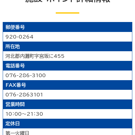
公園
水族館・動物園・植物園・遊園地など
見る
キャンプ場・オートキャンプ場
スポーツ施設
映画館
図書館
博物館
美術館
買う
その他の遊技場・娯楽施設
郵便番号
劇場・能楽堂
その他の文化施設
デパート・ショッピングセンター
薬局
食べる
920-0264
書店
スーパーマーケット・コンビニ
所在地
和食
洋食
居酒屋
泊まる
車輛・ガソリンスタンド
その他の小売業
河北郡内灘町字宮坂に455
中華・ラーメン
テイクアウト・デリバリー
電話番号
旅館
温泉旅館
ホテル
民宿
暮らし
カフェ・スイーツ
ファミリーレストラン
その他の宿泊関連施設
076-286-3100
その他の飲食業
官公庁・県市町
交通機関
公衆浴場
その他
FAX番号
金融・保険業
病院・医院
介護・福祉関連
076-2863101
製造業
建設業
鉱業
学校・幼稚園・保育所
公民館・集会場・会館・研修所
営業時間
農林水産業
卸売業
塾・教室・カルチャースクール
美容院・理容店
サービス・設備
10：00～21：30
冠婚葬祭業
郵便局・郵便業
定休日
駐車場
いしかわ支え合い駐車場
その他のサービス業
敷地内通路及び玄関出入口
廊下(屋内通路)
第一火曜日