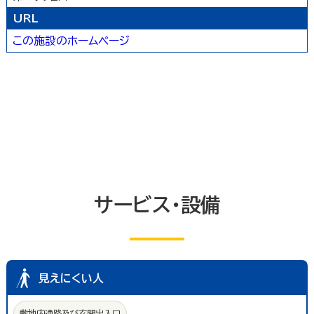
トイレ
エレベーター等
共同浴室
URL
共同の更衣室又はシャワー室
観覧設備
この施設のホームページ
券売機(入場券・駐車券売機)
キャッシュコーナー
ホテル又は旅館の客室
改札口及びレジ通路
介助依頼
点字の施設案内パンフレット
手話通訳対応
授乳室
車いす常備
文字多重放送機能テレビ
サービス・設備
見えにくい人
敷地内通路及び玄関出入口