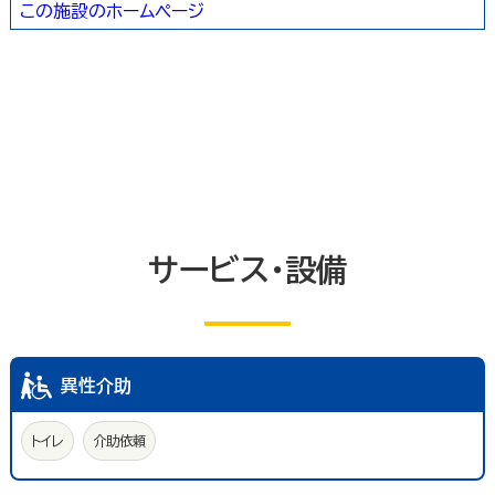
この施設のホームページ
トイレ
エレベーター等
共同浴室
共同の更衣室又はシャワー室
観覧設備
券売機(入場券・駐車券売機)
キャッシュコーナー
ホテル又は旅館の客室
改札口及びレジ通路
介助依頼
点字の施設案内パンフレット
手話通訳対応
授乳室
車いす常備
文字多重放送機能テレビ
サービス・設備
異性介助
トイレ
介助依頼