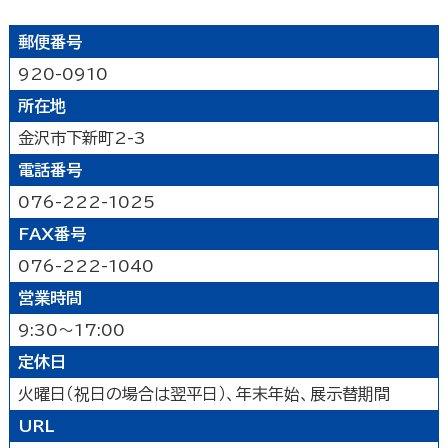
公園
水族館・動物園・植物園・遊園地など
見る
キャンプ場・オートキャンプ場
スポーツ施設
郵便番号
映画館
図書館
博物館
美術館
買う
その他の遊技場・娯楽施設
920-0910
劇場・能楽堂
その他の文化施設
所在地
デパート・ショッピングセンター
薬局
食べる
金沢市下新町2-3
書店
スーパーマーケット・コンビニ
和食
洋食
居酒屋
電話番号
泊まる
車輛・ガソリンスタンド
その他の小売業
中華・ラーメン
テイクアウト・デリバリー
076-222-1025
旅館
温泉旅館
ホテル
民宿
暮らし
カフェ・スイーツ
ファミリーレストラン
FAX番号
その他の宿泊関連施設
その他の飲食業
076-222-1040
官公庁・県市町
交通機関
公衆浴場
その他
営業時間
金融・保険業
病院・医院
介護・福祉関連
製造業
建設業
鉱業
9:30～17:00
学校・幼稚園・保育所
公民館・集会場・会館・研修所
農林水産業
卸売業
塾・教室・カルチャースクール
美容院・理容店
サービス・設備
定休日
冠婚葬祭業
郵便局・郵便業
火曜日（祝日の場合は翌平日）、年末年始、展示替期間
駐車場
いしかわ支え合い駐車場
その他のサービス業
URL
敷地内通路及び玄関出入口
廊下(屋内通路)