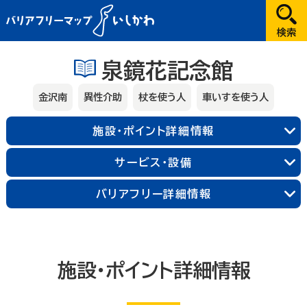
だれが
泉鏡花記念館
選択してください
金沢南
異性介助
杖を使う人
車いすを使う人
どこへ
施設・ポイント詳細情報
金沢
サービス・設備
兼六園・金沢城・21世紀美術館周辺
能登
バリアフリー詳細情報
長町武家屋敷跡周辺
近江町市場周辺
輪島朝市周辺
和倉温泉
千里浜周辺
加賀
金沢中央
金沢北
金沢南
能登北
能登中央
能登南
なにする
山代温泉
山中温泉
片山津温泉
施設・ポイント詳細情報
粟津温泉
加賀北
加賀南
遊ぶ