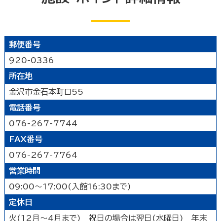
公園
水族館・動物園・植物園・遊園地など
見る
キャンプ場・オートキャンプ場
スポーツ施設
映画館
図書館
博物館
美術館
買う
その他の遊技場・娯楽施設
郵便番号
劇場・能楽堂
その他の文化施設
デパート・ショッピングセンター
薬局
食べる
920-0336
書店
スーパーマーケット・コンビニ
所在地
和食
洋食
居酒屋
泊まる
車輛・ガソリンスタンド
その他の小売業
金沢市金石本町ロ55
中華・ラーメン
テイクアウト・デリバリー
電話番号
旅館
温泉旅館
ホテル
民宿
暮らし
カフェ・スイーツ
ファミリーレストラン
その他の宿泊関連施設
076-267-7744
その他の飲食業
官公庁・県市町
交通機関
公衆浴場
その他
FAX番号
金融・保険業
病院・医院
介護・福祉関連
076-267-7764
製造業
建設業
鉱業
学校・幼稚園・保育所
公民館・集会場・会館・研修所
営業時間
農林水産業
卸売業
塾・教室・カルチャースクール
美容院・理容店
サービス・設備
09:00～17:00(入館16:30まで)
冠婚葬祭業
郵便局・郵便業
定休日
駐車場
いしかわ支え合い駐車場
その他のサービス業
敷地内通路及び玄関出入口
廊下(屋内通路)
火(12月～4月まで) 祝日の場合は翌日(水曜日) 年末