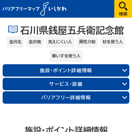
だれが
石川県銭屋五兵衛記念館
選択してください
金沢北
金沢南
見えにくい人
異性介助
杖を使う人
どこへ
車いすを使う人
金沢
施設・ポイント詳細情報
兼六園・金沢城・21世紀美術館周辺
能登
サービス・設備
長町武家屋敷跡周辺
近江町市場周辺
輪島朝市周辺
和倉温泉
千里浜周辺
加賀
金沢中央
金沢北
金沢南
バリアフリー詳細情報
能登北
能登中央
能登南
なにする
山代温泉
山中温泉
片山津温泉
粟津温泉
加賀北
加賀南
遊ぶ
施設・ポイント詳細情報