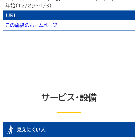
年始(12/29～1/3)
トイレ
エレベーター等
共同浴室
URL
共同の更衣室又はシャワー室
観覧設備
券売機(入場券・駐車券売機)
キャッシュコーナー
この施設のホームページ
ホテル又は旅館の客室
改札口及びレジ通路
介助依頼
点字の施設案内パンフレット
手話通訳対応
授乳室
車いす常備
文字多重放送機能テレビ
サービス・設備
見えにくい人