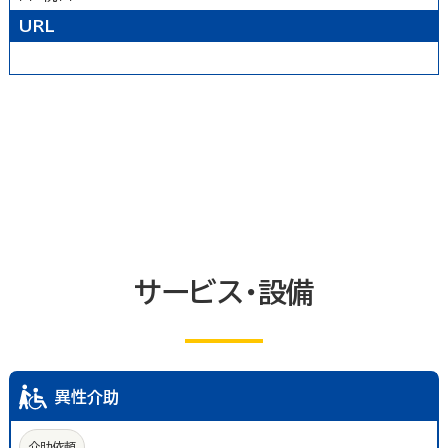
トイレ
エレベーター等
共同浴室
URL
共同の更衣室又はシャワー室
観覧設備
券売機(入場券・駐車券売機)
キャッシュコーナー
ホテル又は旅館の客室
改札口及びレジ通路
介助依頼
点字の施設案内パンフレット
手話通訳対応
授乳室
車いす常備
文字多重放送機能テレビ
サービス・設備
異性介助
介助依頼