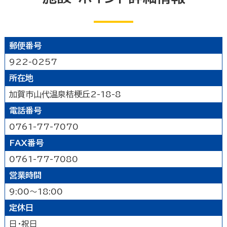
公園
水族館・動物園・植物園・遊園地など
見る
キャンプ場・オートキャンプ場
スポーツ施設
映画館
図書館
博物館
美術館
買う
その他の遊技場・娯楽施設
郵便番号
劇場・能楽堂
その他の文化施設
デパート・ショッピングセンター
薬局
食べる
922-0257
書店
スーパーマーケット・コンビニ
所在地
和食
洋食
居酒屋
泊まる
車輛・ガソリンスタンド
その他の小売業
加賀市山代温泉桔梗丘2-18-8
中華・ラーメン
テイクアウト・デリバリー
電話番号
旅館
温泉旅館
ホテル
民宿
暮らし
カフェ・スイーツ
ファミリーレストラン
その他の宿泊関連施設
0761-77-7070
その他の飲食業
官公庁・県市町
交通機関
公衆浴場
その他
FAX番号
金融・保険業
病院・医院
介護・福祉関連
0761-77-7080
製造業
建設業
鉱業
学校・幼稚園・保育所
公民館・集会場・会館・研修所
営業時間
農林水産業
卸売業
塾・教室・カルチャースクール
美容院・理容店
サービス・設備
9:00～18:00
冠婚葬祭業
郵便局・郵便業
定休日
駐車場
いしかわ支え合い駐車場
その他のサービス業
敷地内通路及び玄関出入口
廊下(屋内通路)
日・祝日