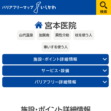
だれが
宮本医院
選択してください
山代温泉
加賀南
異性介助
杖を使う人
どこへ
車いすを使う人
金沢
施設・ポイント詳細情報
兼六園・金沢城・21世紀美術館周辺
能登
サービス・設備
長町武家屋敷跡周辺
近江町市場周辺
輪島朝市周辺
和倉温泉
千里浜周辺
加賀
金沢中央
金沢北
金沢南
バリアフリー詳細情報
能登北
能登中央
能登南
なにする
山代温泉
山中温泉
片山津温泉
粟津温泉
加賀北
加賀南
遊ぶ
施設・ポイント詳細情報