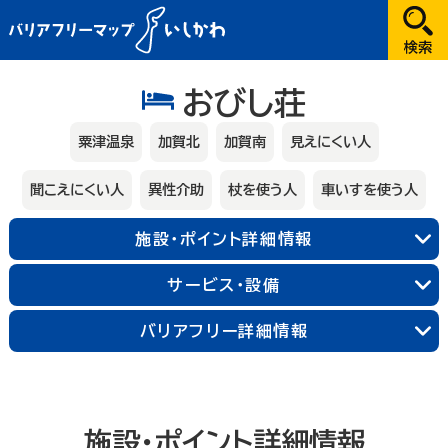
だれが
おびし荘
選択してください
粟津温泉
加賀北
加賀南
見えにくい人
どこへ
聞こえにくい人
異性介助
杖を使う人
車いすを使う人
金沢
施設・ポイント詳細情報
兼六園・金沢城・21世紀美術館周辺
能登
サービス・設備
長町武家屋敷跡周辺
近江町市場周辺
輪島朝市周辺
和倉温泉
千里浜周辺
加賀
金沢中央
金沢北
金沢南
バリアフリー詳細情報
能登北
能登中央
能登南
山代温泉
山中温泉
片山津温泉
粟津温泉
加賀北
加賀南
施設・ポイント詳細情報
なにする