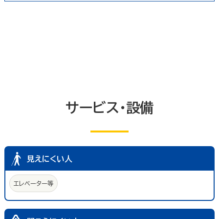
冠婚葬祭業
郵便局・郵便業
駐車場
いしかわ支え合い駐車場
その他のサービス業
敷地内通路及び玄関出入口
廊下(屋内通路)
トイレ
エレベーター等
共同浴室
共同の更衣室又はシャワー室
観覧設備
券売機(入場券・駐車券売機)
キャッシュコーナー
ホテル又は旅館の客室
改札口及びレジ通路
サービス・設備
介助依頼
点字の施設案内パンフレット
手話通訳対応
授乳室
車いす常備
文字多重放送機能テレビ
見えにくい人
エレベーター等