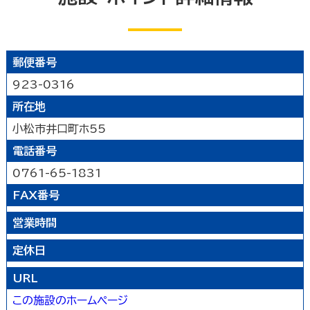
遊ぶ
公園
水族館・動物園・植物園・遊園地など
郵便番号
見る
キャンプ場・オートキャンプ場
スポーツ施設
923-0316
映画館
図書館
博物館
美術館
買う
その他の遊技場・娯楽施設
所在地
劇場・能楽堂
その他の文化施設
小松市井口町ホ55
デパート・ショッピングセンター
薬局
食べる
電話番号
書店
スーパーマーケット・コンビニ
和食
洋食
居酒屋
0761-65-1831
泊まる
車輛・ガソリンスタンド
その他の小売業
中華・ラーメン
テイクアウト・デリバリー
FAX番号
旅館
温泉旅館
ホテル
民宿
暮らし
カフェ・スイーツ
ファミリーレストラン
営業時間
その他の宿泊関連施設
その他の飲食業
官公庁・県市町
交通機関
公衆浴場
その他
定休日
金融・保険業
病院・医院
介護・福祉関連
URL
製造業
建設業
鉱業
学校・幼稚園・保育所
公民館・集会場・会館・研修所
この施設のホームページ
農林水産業
卸売業
塾・教室・カルチャースクール
美容院・理容店
サービス・設備