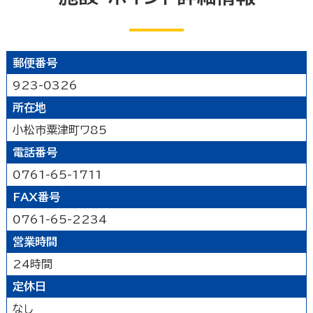
遊ぶ
公園
水族館・動物園・植物園・遊園地など
郵便番号
見る
キャンプ場・オートキャンプ場
スポーツ施設
923-0326
映画館
図書館
博物館
美術館
買う
その他の遊技場・娯楽施設
所在地
劇場・能楽堂
その他の文化施設
小松市粟津町ワ85
デパート・ショッピングセンター
薬局
食べる
電話番号
書店
スーパーマーケット・コンビニ
和食
洋食
居酒屋
0761-65-1711
泊まる
車輛・ガソリンスタンド
その他の小売業
中華・ラーメン
テイクアウト・デリバリー
FAX番号
旅館
温泉旅館
ホテル
民宿
暮らし
カフェ・スイーツ
ファミリーレストラン
0761-65-2234
その他の宿泊関連施設
その他の飲食業
営業時間
官公庁・県市町
交通機関
公衆浴場
その他
24時間
金融・保険業
病院・医院
介護・福祉関連
製造業
建設業
鉱業
定休日
学校・幼稚園・保育所
公民館・集会場・会館・研修所
農林水産業
卸売業
塾・教室・カルチャースクール
美容院・理容店
サービス・設備
なし