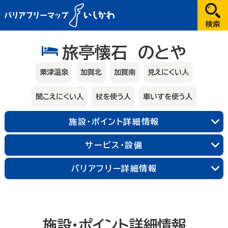
だれが
旅亭懐石 のとや
選択してください
粟津温泉
加賀北
加賀南
見えにくい人
どこへ
聞こえにくい人
杖を使う人
車いすを使う人
金沢
施設・ポイント詳細情報
兼六園・金沢城・21世紀美術館周辺
能登
サービス・設備
長町武家屋敷跡周辺
近江町市場周辺
輪島朝市周辺
和倉温泉
千里浜周辺
加賀
金沢中央
金沢北
金沢南
バリアフリー詳細情報
能登北
能登中央
能登南
山代温泉
山中温泉
片山津温泉
粟津温泉
加賀北
加賀南
施設・ポイント詳細情報
なにする