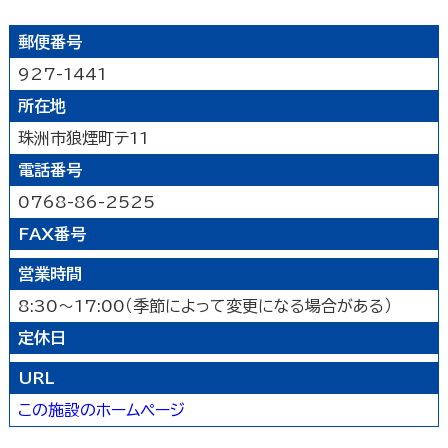
公園
水族館・動物園・植物園・遊園地など
見る
キャンプ場・オートキャンプ場
スポーツ施設
郵便番号
映画館
図書館
博物館
美術館
買う
その他の遊技場・娯楽施設
927-1441
劇場・能楽堂
その他の文化施設
所在地
デパート・ショッピングセンター
薬局
食べる
珠洲市狼煙町テ11
書店
スーパーマーケット・コンビニ
和食
洋食
居酒屋
電話番号
泊まる
車輛・ガソリンスタンド
その他の小売業
中華・ラーメン
テイクアウト・デリバリー
0768-86-2525
旅館
温泉旅館
ホテル
民宿
暮らし
カフェ・スイーツ
ファミリーレストラン
FAX番号
その他の宿泊関連施設
その他の飲食業
官公庁・県市町
交通機関
公衆浴場
営業時間
その他
金融・保険業
病院・医院
介護・福祉関連
8:30～17:00（季節によって変更になる場合がある）
製造業
建設業
鉱業
学校・幼稚園・保育所
公民館・集会場・会館・研修所
定休日
農林水産業
卸売業
塾・教室・カルチャースクール
美容院・理容店
サービス・設備
URL
冠婚葬祭業
郵便局・郵便業
この施設のホームページ
駐車場
いしかわ支え合い駐車場
その他のサービス業
敷地内通路及び玄関出入口
廊下(屋内通路)