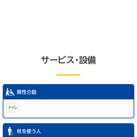
トイレ
エレベーター等
共同浴室
共同の更衣室又はシャワー室
観覧設備
券売機(入場券・駐車券売機)
キャッシュコーナー
ホテル又は旅館の客室
改札口及びレジ通路
介助依頼
点字の施設案内パンフレット
手話通訳対応
授乳室
車いす常備
サービス・設備
文字多重放送機能テレビ
異性介助
トイレ
杖を使う人