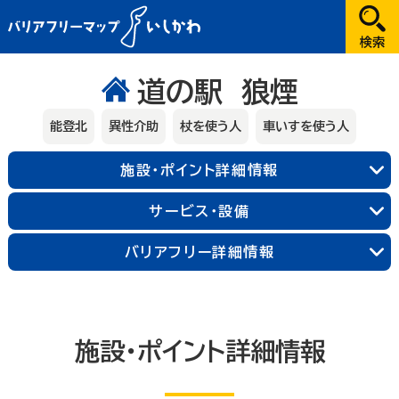
だれが
道の駅 狼煙
選択してください
能登北
異性介助
杖を使う人
車いすを使う人
どこへ
施設・ポイント詳細情報
金沢
サービス・設備
兼六園・金沢城・21世紀美術館周辺
能登
バリアフリー詳細情報
長町武家屋敷跡周辺
近江町市場周辺
輪島朝市周辺
和倉温泉
千里浜周辺
加賀
金沢中央
金沢北
金沢南
能登北
能登中央
能登南
なにする
山代温泉
山中温泉
片山津温泉
施設・ポイント詳細情報
粟津温泉
加賀北
加賀南
遊ぶ