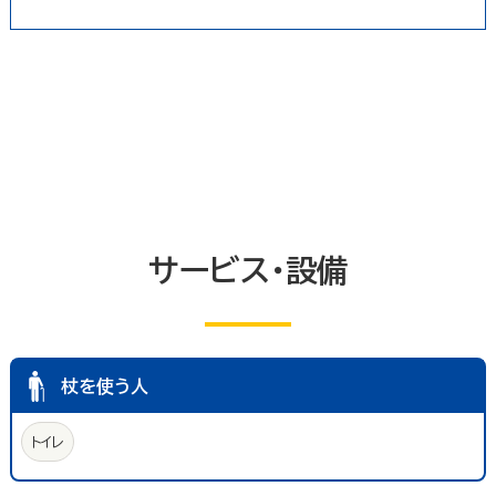
農林水産業
卸売業
塾・教室・カルチャースクール
美容院・理容店
サービス・設備
冠婚葬祭業
郵便局・郵便業
駐車場
いしかわ支え合い駐車場
その他のサービス業
敷地内通路及び玄関出入口
廊下(屋内通路)
トイレ
エレベーター等
共同浴室
共同の更衣室又はシャワー室
観覧設備
券売機(入場券・駐車券売機)
キャッシュコーナー
ホテル又は旅館の客室
改札口及びレジ通路
サービス・設備
介助依頼
点字の施設案内パンフレット
手話通訳対応
授乳室
車いす常備
文字多重放送機能テレビ
杖を使う人
トイレ