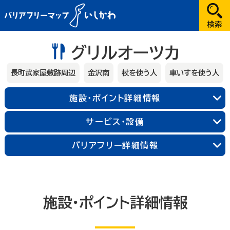
だれが
グリルオーツカ
選択してください
長町武家屋敷跡周辺
金沢南
杖を使う人
車いすを使う人
どこへ
施設・ポイント詳細情報
金沢
サービス・設備
兼六園・金沢城・21世紀美術館周辺
バリアフリー詳細情報
長町武家屋敷跡周辺
近江町市場周辺
金沢中央
金沢北
金沢南
能登
施設・ポイント詳細情報
輪島朝市周辺
和倉温泉
千里浜周辺
加賀