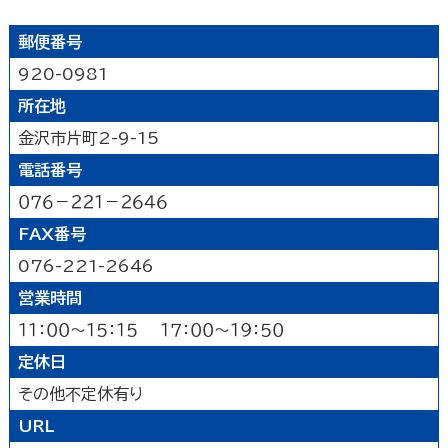
能登北
能登中央
能登南
なにする
山代温泉
山中温泉
片山津温泉
郵便番号
粟津温泉
加賀北
加賀南
遊ぶ
920-0981
所在地
公園
水族館・動物園・植物園・遊園地など
見る
金沢市片町2-9-15
キャンプ場・オートキャンプ場
スポーツ施設
電話番号
映画館
図書館
博物館
美術館
買う
その他の遊技場・娯楽施設
劇場・能楽堂
その他の文化施設
０７６－２２１－２６４６
デパート・ショッピングセンター
薬局
食べる
FAX番号
書店
スーパーマーケット・コンビニ
076-221-2646
和食
洋食
居酒屋
泊まる
車輛・ガソリンスタンド
その他の小売業
営業時間
中華・ラーメン
テイクアウト・デリバリー
１１：００～１５：１５ １７：００～１９：５０
旅館
温泉旅館
ホテル
民宿
暮らし
カフェ・スイーツ
ファミリーレストラン
その他の宿泊関連施設
定休日
その他の飲食業
官公庁・県市町
交通機関
公衆浴場
その他
その他不定休有り
金融・保険業
病院・医院
介護・福祉関連
URL
製造業
建設業
鉱業
学校・幼稚園・保育所
公民館・集会場・会館・研修所