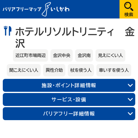
だれが
ホテルリソルトリニティ 金
沢
選択してください
どこへ
近江町市場周辺
金沢中央
金沢南
見えにくい人
金沢
聞こえにくい人
異性介助
杖を使う人
車いすを使う人
兼六園・金沢城・21世紀美術館周辺
施設・ポイント詳細情報
長町武家屋敷跡周辺
近江町市場周辺
金沢中央
金沢北
金沢南
サービス・設備
バリアフリー詳細情報
能登
輪島朝市周辺
和倉温泉
千里浜周辺
加賀