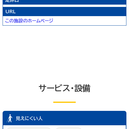
定休日
農林水産業
卸売業
塾・教室・カルチャースクール
美容院・理容店
サービス・設備
URL
冠婚葬祭業
郵便局・郵便業
この施設のホームページ
駐車場
いしかわ支え合い駐車場
その他のサービス業
敷地内通路及び玄関出入口
廊下(屋内通路)
トイレ
エレベーター等
共同浴室
共同の更衣室又はシャワー室
観覧設備
券売機(入場券・駐車券売機)
キャッシュコーナー
ホテル又は旅館の客室
改札口及びレジ通路
介助依頼
点字の施設案内パンフレット
手話通訳対応
授乳室
車いす常備
サービス・設備
文字多重放送機能テレビ
見えにくい人