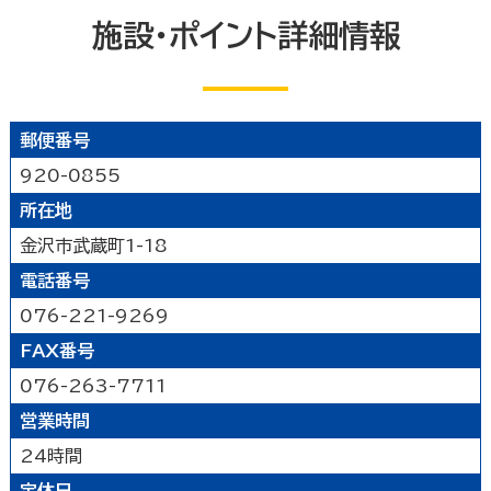
能登北
能登中央
能登南
なにする
施設・ポイント詳細情報
山代温泉
山中温泉
片山津温泉
粟津温泉
加賀北
加賀南
遊ぶ
公園
水族館・動物園・植物園・遊園地など
見る
郵便番号
キャンプ場・オートキャンプ場
スポーツ施設
920-0855
映画館
図書館
博物館
美術館
買う
その他の遊技場・娯楽施設
所在地
劇場・能楽堂
その他の文化施設
金沢市武蔵町1-18
デパート・ショッピングセンター
薬局
食べる
書店
スーパーマーケット・コンビニ
電話番号
和食
洋食
居酒屋
泊まる
車輛・ガソリンスタンド
その他の小売業
076-221-9269
中華・ラーメン
テイクアウト・デリバリー
FAX番号
旅館
温泉旅館
ホテル
民宿
暮らし
カフェ・スイーツ
ファミリーレストラン
076-263-7711
その他の宿泊関連施設
その他の飲食業
官公庁・県市町
交通機関
公衆浴場
営業時間
その他
金融・保険業
病院・医院
介護・福祉関連
24時間
製造業
建設業
鉱業
学校・幼稚園・保育所
公民館・集会場・会館・研修所