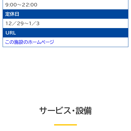
9:00～22:00
農林水産業
卸売業
塾・教室・カルチャースクール
美容院・理容店
サービス・設備
定休日
冠婚葬祭業
郵便局・郵便業
駐車場
いしかわ支え合い駐車場
その他のサービス業
12／29～1／3
敷地内通路及び玄関出入口
廊下(屋内通路)
URL
トイレ
エレベーター等
共同浴室
この施設のホームページ
共同の更衣室又はシャワー室
観覧設備
券売機(入場券・駐車券売機)
キャッシュコーナー
ホテル又は旅館の客室
改札口及びレジ通路
介助依頼
点字の施設案内パンフレット
手話通訳対応
授乳室
車いす常備
文字多重放送機能テレビ
サービス・設備