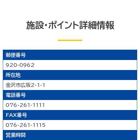
能登北
能登中央
能登南
なにする
山代温泉
山中温泉
片山津温泉
粟津温泉
加賀北
加賀南
遊ぶ
施設・ポイント詳細情報
公園
水族館・動物園・植物園・遊園地など
見る
キャンプ場・オートキャンプ場
スポーツ施設
映画館
図書館
博物館
美術館
買う
その他の遊技場・娯楽施設
郵便番号
劇場・能楽堂
その他の文化施設
920-0962
デパート・ショッピングセンター
薬局
食べる
所在地
書店
スーパーマーケット・コンビニ
金沢市広坂2-1-1
和食
洋食
居酒屋
泊まる
車輛・ガソリンスタンド
その他の小売業
電話番号
中華・ラーメン
テイクアウト・デリバリー
旅館
温泉旅館
ホテル
民宿
暮らし
カフェ・スイーツ
ファミリーレストラン
076-261-1111
その他の宿泊関連施設
その他の飲食業
FAX番号
官公庁・県市町
交通機関
公衆浴場
その他
076-261-1115
金融・保険業
病院・医院
介護・福祉関連
営業時間
製造業
建設業
鉱業
学校・幼稚園・保育所
公民館・集会場・会館・研修所