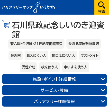
だれが
石川県政記念しいのき迎賓
館
選択してください
どこへ
兼六園・金沢城・21世紀美術館周辺
長町武家屋敷跡周辺
金沢
金沢南
見えにくい人
聞こえにくい人
オストメイト
兼六園・金沢城・21世紀美術館周辺
異性介助
杖を使う人
車いすを使う人
長町武家屋敷跡周辺
近江町市場周辺
金沢中央
金沢北
金沢南
施設・ポイント詳細情報
サービス・設備
能登
バリアフリー詳細情報
輪島朝市周辺
和倉温泉
千里浜周辺
加賀