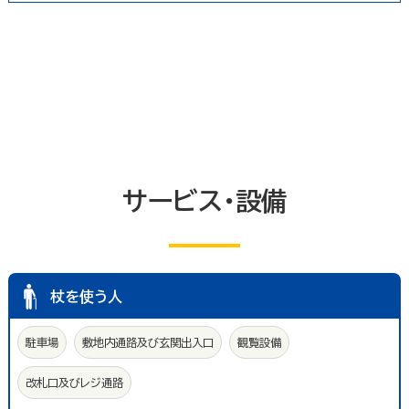
冠婚葬祭業
郵便局・郵便業
駐車場
いしかわ支え合い駐車場
その他のサービス業
敷地内通路及び玄関出入口
廊下(屋内通路)
トイレ
エレベーター等
共同浴室
共同の更衣室又はシャワー室
観覧設備
券売機(入場券・駐車券売機)
キャッシュコーナー
ホテル又は旅館の客室
改札口及びレジ通路
サービス・設備
介助依頼
点字の施設案内パンフレット
手話通訳対応
授乳室
車いす常備
文字多重放送機能テレビ
杖を使う人
駐車場
敷地内通路及び玄関出入口
観覧設備
改札口及びレジ通路