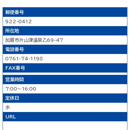
遊ぶ
郵便番号
922-0412
公園
水族館・動物園・植物園・遊園地など
見る
所在地
キャンプ場・オートキャンプ場
スポーツ施設
加賀市片山津温泉乙69-47
映画館
図書館
博物館
美術館
買う
その他の遊技場・娯楽施設
電話番号
劇場・能楽堂
その他の文化施設
デパート・ショッピングセンター
薬局
食べる
0761-74-1198
書店
スーパーマーケット・コンビニ
FAX番号
和食
洋食
居酒屋
泊まる
車輛・ガソリンスタンド
その他の小売業
営業時間
中華・ラーメン
テイクアウト・デリバリー
旅館
温泉旅館
ホテル
民宿
暮らし
カフェ・スイーツ
ファミリーレストラン
7:00～16:00
その他の宿泊関連施設
その他の飲食業
定休日
官公庁・県市町
交通機関
公衆浴場
その他
水
金融・保険業
病院・医院
介護・福祉関連
URL
製造業
建設業
鉱業
学校・幼稚園・保育所
公民館・集会場・会館・研修所
農林水産業
卸売業
塾・教室・カルチャースクール
美容院・理容店
サービス・設備