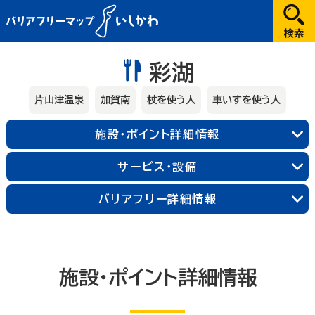
だれが
彩湖
選択してください
片山津温泉
加賀南
杖を使う人
車いすを使う人
どこへ
施設・ポイント詳細情報
金沢
サービス・設備
兼六園・金沢城・21世紀美術館周辺
能登
バリアフリー詳細情報
長町武家屋敷跡周辺
近江町市場周辺
輪島朝市周辺
和倉温泉
千里浜周辺
加賀
金沢中央
金沢北
金沢南
能登北
能登中央
能登南
山代温泉
山中温泉
片山津温泉
施設・ポイント詳細情報
粟津温泉
加賀北
加賀南
なにする