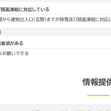
び路面凍結に対応している
場から建物出入口（玄関）までが降雪及び路面凍結に対応
頼
慮事項がある
をお願いできる
情報提