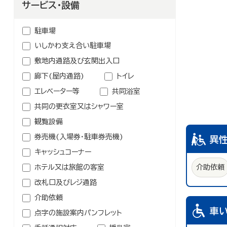
鉱業
農林水産業
サービス・設備
介護・福祉関連
卸売業
学校・幼稚園・保育所
駐車場
公民館・集会場・会館・研修所
いしかわ支え合い駐車場
塾・教室・カルチャースクール
敷地内通路及び玄関出入口
美容院・理容店
廊下(屋内通路)
トイレ
冠婚葬祭業
エレベーター等
共同浴室
郵便局・郵便業
共同の更衣室又はシャワー室
その他のサービス業
観覧設備
券売機(入場券・駐車券売機)
異
キャッシュコーナー
ホテル又は旅館の客室
介助依頼
改札口及びレジ通路
介助依頼
車
点字の施設案内パンフレット