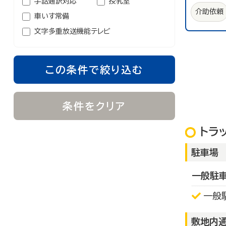
手話通訳対応
授乳室
介助依頼
車いす常備
文字多重放送機能テレビ
この条件で絞り込む
条件をクリア
トラ
駐車場
一般駐
一般
敷地内