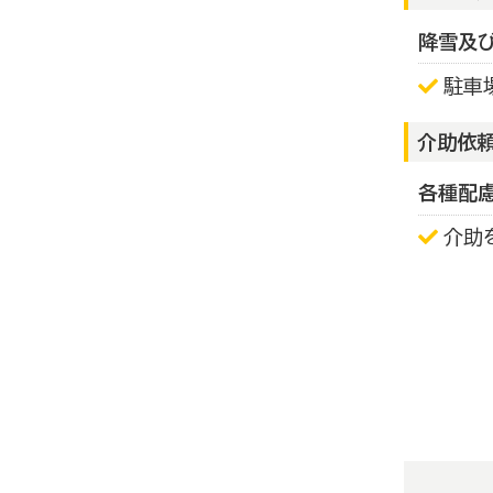
降雪及
駐車
介助依
各種配
介助