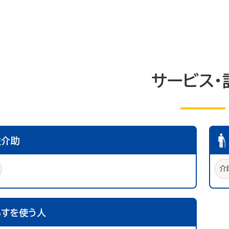
サービス・
性介助
介
いすを使う人