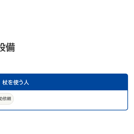
設備
杖を使う人
助依頼