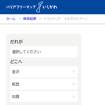
ホーム
検索結果
トラットリア イルガッビアーノ
だれが
選択してください
どこへ
金沢
兼六園・金沢城・21世紀美術館周
能登
辺
長町武家屋敷跡周辺
輪島朝市周辺
和倉温泉
加賀
近江町市場周辺
千里浜周辺
能登北