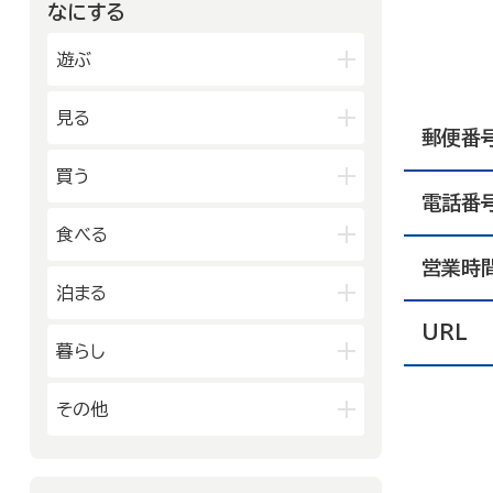
金沢中央
金沢北
なにする
山代温泉
山中温泉
能登中央
能登南
金沢南
片山津温泉
粟津温泉
遊ぶ
加賀北
加賀南
公園
見る
郵便番
水族館・動物園・植物園・遊園地な
ど
映画館
図書館
買う
キャンプ場・オートキャンプ場
電話番
博物館
美術館
スポーツ施設
デパート・ショッピングセンター
食べる
劇場・能楽堂
その他の遊技場・娯楽施設
薬局
書店
営業時
その他の文化施設
和食
洋食
泊まる
スーパーマーケット・コンビニ
居酒屋
中華・ラーメン
車輛・ガソリンスタンド
URL
旅館
温泉旅館
暮らし
テイクアウト・デリバリー
その他の小売業
ホテル
民宿
カフェ・スイーツ
官公庁・県市町
その他
その他の宿泊関連施設
ファミリーレストラン
交通機関
公衆浴場
その他の飲食業
製造業
建設業
金融・保険業
病院・医院