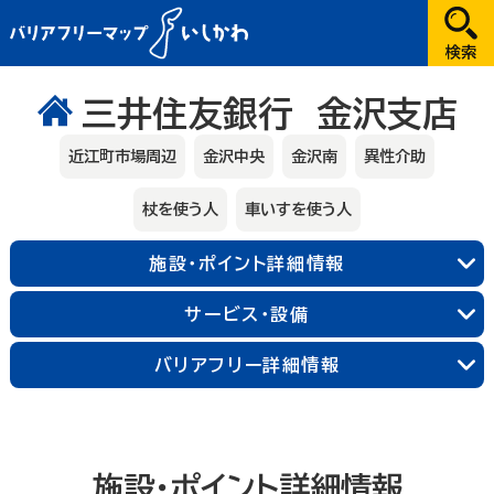
だれが
三井住友銀行 金沢支店
選択してください
近江町市場周辺
金沢中央
金沢南
異性介助
どこへ
杖を使う人
車いすを使う人
金沢
施設・ポイント詳細情報
兼六園・金沢城・21世紀美術館周辺
サービス・設備
長町武家屋敷跡周辺
近江町市場周辺
金沢中央
金沢北
金沢南
バリアフリー詳細情報
能登
輪島朝市周辺
和倉温泉
千里浜周辺
加賀
施設・ポイント詳細情報