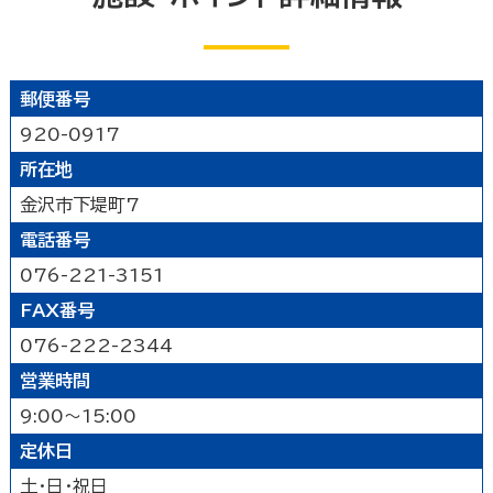
能登北
能登中央
能登南
なにする
山代温泉
山中温泉
片山津温泉
粟津温泉
加賀北
加賀南
遊ぶ
郵便番号
公園
水族館・動物園・植物園・遊園地など
見る
920-0917
キャンプ場・オートキャンプ場
スポーツ施設
所在地
映画館
図書館
博物館
美術館
買う
その他の遊技場・娯楽施設
金沢市下堤町7
劇場・能楽堂
その他の文化施設
電話番号
デパート・ショッピングセンター
薬局
食べる
076-221-3151
書店
スーパーマーケット・コンビニ
和食
洋食
居酒屋
泊まる
車輛・ガソリンスタンド
その他の小売業
FAX番号
中華・ラーメン
テイクアウト・デリバリー
076-222-2344
旅館
温泉旅館
ホテル
民宿
暮らし
カフェ・スイーツ
ファミリーレストラン
営業時間
その他の宿泊関連施設
その他の飲食業
9:00～15:00
官公庁・県市町
交通機関
公衆浴場
その他
定休日
金融・保険業
病院・医院
介護・福祉関連
製造業
建設業
鉱業
学校・幼稚園・保育所
公民館・集会場・会館・研修所
土・日・祝日