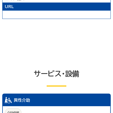
農林水産業
卸売業
塾・教室・カルチャースクール
美容院・理容店
サービス・設備
URL
冠婚葬祭業
郵便局・郵便業
駐車場
いしかわ支え合い駐車場
その他のサービス業
敷地内通路及び玄関出入口
廊下(屋内通路)
トイレ
エレベーター等
共同浴室
共同の更衣室又はシャワー室
観覧設備
券売機(入場券・駐車券売機)
キャッシュコーナー
ホテル又は旅館の客室
改札口及びレジ通路
介助依頼
点字の施設案内パンフレット
手話通訳対応
授乳室
車いす常備
サービス・設備
文字多重放送機能テレビ
異性介助
介助依頼