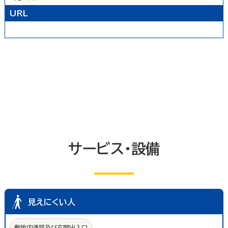
トイレ
エレベーター等
共同浴室
URL
共同の更衣室又はシャワー室
観覧設備
券売機(入場券・駐車券売機)
キャッシュコーナー
ホテル又は旅館の客室
改札口及びレジ通路
介助依頼
点字の施設案内パンフレット
手話通訳対応
授乳室
車いす常備
文字多重放送機能テレビ
サービス・設備
見えにくい人
敷地内通路及び玄関出入口