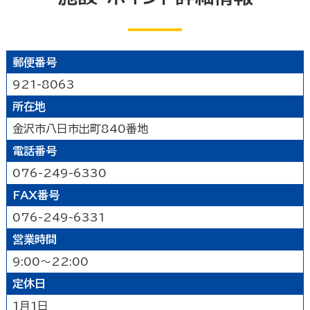
公園
水族館・動物園・植物園・遊園地など
見る
キャンプ場・オートキャンプ場
スポーツ施設
映画館
図書館
博物館
美術館
買う
その他の遊技場・娯楽施設
郵便番号
劇場・能楽堂
その他の文化施設
デパート・ショッピングセンター
薬局
食べる
921-8063
書店
スーパーマーケット・コンビニ
所在地
和食
洋食
居酒屋
泊まる
車輛・ガソリンスタンド
その他の小売業
金沢市八日市出町840番地
中華・ラーメン
テイクアウト・デリバリー
電話番号
旅館
温泉旅館
ホテル
民宿
暮らし
カフェ・スイーツ
ファミリーレストラン
その他の宿泊関連施設
076-249-6330
その他の飲食業
官公庁・県市町
交通機関
公衆浴場
その他
FAX番号
金融・保険業
病院・医院
介護・福祉関連
076-249-6331
製造業
建設業
鉱業
学校・幼稚園・保育所
公民館・集会場・会館・研修所
営業時間
農林水産業
卸売業
塾・教室・カルチャースクール
美容院・理容店
サービス・設備
9:00～22:00
冠婚葬祭業
郵便局・郵便業
定休日
駐車場
いしかわ支え合い駐車場
その他のサービス業
敷地内通路及び玄関出入口
廊下(屋内通路)
1月1日