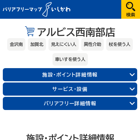
だれが
アルビス西南部店
選択してください
金沢南
加賀北
見えにくい人
異性介助
杖を使う人
どこへ
車いすを使う人
金沢
施設・ポイント詳細情報
兼六園・金沢城・21世紀美術館周辺
能登
サービス・設備
長町武家屋敷跡周辺
近江町市場周辺
輪島朝市周辺
和倉温泉
千里浜周辺
加賀
金沢中央
金沢北
金沢南
バリアフリー詳細情報
能登北
能登中央
能登南
なにする
山代温泉
山中温泉
片山津温泉
粟津温泉
加賀北
加賀南
遊ぶ
施設・ポイント詳細情報