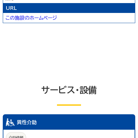
農林水産業
卸売業
塾・教室・カルチャースクール
美容院・理容店
サービス・設備
URL
冠婚葬祭業
郵便局・郵便業
この施設のホームページ
駐車場
いしかわ支え合い駐車場
その他のサービス業
敷地内通路及び玄関出入口
廊下(屋内通路)
トイレ
エレベーター等
共同浴室
共同の更衣室又はシャワー室
観覧設備
券売機(入場券・駐車券売機)
キャッシュコーナー
ホテル又は旅館の客室
改札口及びレジ通路
介助依頼
点字の施設案内パンフレット
手話通訳対応
授乳室
車いす常備
サービス・設備
文字多重放送機能テレビ
異性介助
介助依頼