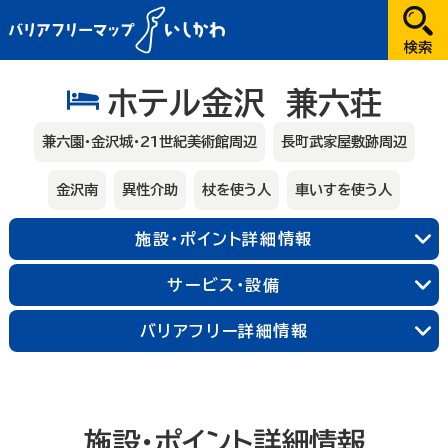
だれが
ホテル金沢 兼六荘
選択してください
兼六園・金沢城・21世紀美術館周辺
長町武家屋敷跡周辺
どこへ
金沢南
異性介助
杖を使う人
車いすを使う人
金沢
施設・ポイント詳細情報
兼六園・金沢城・21世紀美術館周辺
サービス・設備
長町武家屋敷跡周辺
近江町市場周辺
金沢中央
金沢北
金沢南
バリアフリー詳細情報
能登
輪島朝市周辺
和倉温泉
千里浜周辺
加賀
施設・ポイント詳細情報