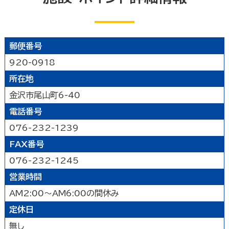
能登北
能登中央
能登南
なにする
山代温泉
山中温泉
片山津温泉
粟津温泉
加賀北
加賀南
遊ぶ
郵便番号
公園
水族館・動物園・植物園・遊園地など
見る
920-0918
キャンプ場・オートキャンプ場
スポーツ施設
所在地
映画館
図書館
博物館
美術館
買う
その他の遊技場・娯楽施設
金沢市尾山町6-40
劇場・能楽堂
その他の文化施設
電話番号
デパート・ショッピングセンター
薬局
食べる
076-232-1239
書店
スーパーマーケット・コンビニ
和食
洋食
居酒屋
泊まる
車輛・ガソリンスタンド
その他の小売業
FAX番号
中華・ラーメン
テイクアウト・デリバリー
076-232-1245
旅館
温泉旅館
ホテル
民宿
暮らし
カフェ・スイーツ
ファミリーレストラン
営業時間
その他の宿泊関連施設
その他の飲食業
AM2:00～AM6:00の間休み
官公庁・県市町
交通機関
公衆浴場
その他
定休日
金融・保険業
病院・医院
介護・福祉関連
製造業
建設業
鉱業
学校・幼稚園・保育所
公民館・集会場・会館・研修所
無し