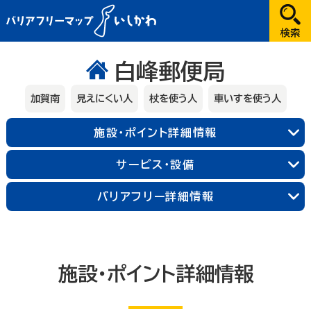
だれが
白峰郵便局
選択してください
加賀南
見えにくい人
杖を使う人
車いすを使う人
どこへ
施設・ポイント詳細情報
金沢
サービス・設備
兼六園・金沢城・21世紀美術館周辺
能登
バリアフリー詳細情報
長町武家屋敷跡周辺
近江町市場周辺
輪島朝市周辺
和倉温泉
千里浜周辺
加賀
金沢中央
金沢北
金沢南
能登北
能登中央
能登南
なにする
山代温泉
山中温泉
片山津温泉
施設・ポイント詳細情報
粟津温泉
加賀北
加賀南
遊ぶ