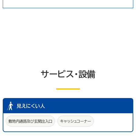
トイレ
エレベーター等
共同浴室
共同の更衣室又はシャワー室
観覧設備
券売機(入場券・駐車券売機)
キャッシュコーナー
ホテル又は旅館の客室
改札口及びレジ通路
介助依頼
点字の施設案内パンフレット
手話通訳対応
授乳室
車いす常備
文字多重放送機能テレビ
サービス・設備
見えにくい人
敷地内通路及び玄関出入口
キャッシュコーナー