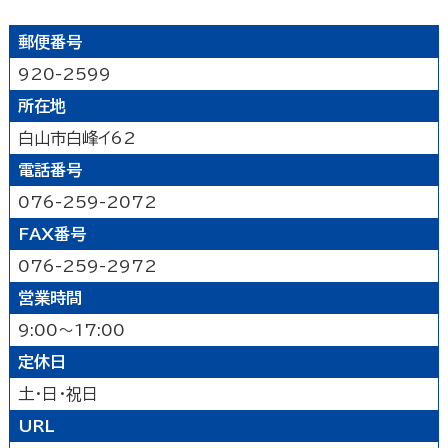
公園
水族館・動物園・植物園・遊園地など
見る
キャンプ場・オートキャンプ場
スポーツ施設
郵便番号
映画館
図書館
博物館
美術館
買う
その他の遊技場・娯楽施設
920-2599
劇場・能楽堂
その他の文化施設
所在地
デパート・ショッピングセンター
薬局
食べる
白山市白峰イ62
書店
スーパーマーケット・コンビニ
和食
洋食
居酒屋
電話番号
泊まる
車輛・ガソリンスタンド
その他の小売業
中華・ラーメン
テイクアウト・デリバリー
076-259-2072
旅館
温泉旅館
ホテル
民宿
暮らし
カフェ・スイーツ
ファミリーレストラン
FAX番号
その他の宿泊関連施設
その他の飲食業
076-259-2972
官公庁・県市町
交通機関
公衆浴場
その他
営業時間
金融・保険業
病院・医院
介護・福祉関連
製造業
建設業
鉱業
9:00～17:00
学校・幼稚園・保育所
公民館・集会場・会館・研修所
農林水産業
卸売業
塾・教室・カルチャースクール
美容院・理容店
サービス・設備
定休日
冠婚葬祭業
郵便局・郵便業
土・日・祝日
駐車場
いしかわ支え合い駐車場
その他のサービス業
URL
敷地内通路及び玄関出入口
廊下(屋内通路)