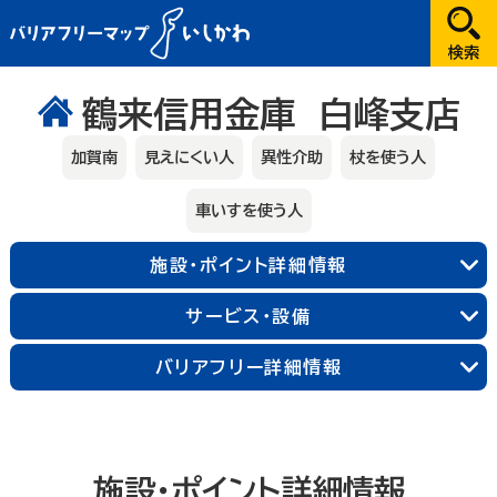
だれが
鶴来信用金庫 白峰支店
選択してください
加賀南
見えにくい人
異性介助
杖を使う人
どこへ
車いすを使う人
金沢
施設・ポイント詳細情報
兼六園・金沢城・21世紀美術館周辺
能登
サービス・設備
長町武家屋敷跡周辺
近江町市場周辺
輪島朝市周辺
和倉温泉
千里浜周辺
加賀
金沢中央
金沢北
金沢南
バリアフリー詳細情報
能登北
能登中央
能登南
なにする
山代温泉
山中温泉
片山津温泉
粟津温泉
加賀北
加賀南
遊ぶ
施設・ポイント詳細情報