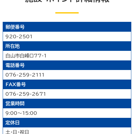
公園
水族館・動物園・植物園・遊園地など
見る
キャンプ場・オートキャンプ場
スポーツ施設
映画館
図書館
博物館
美術館
買う
その他の遊技場・娯楽施設
郵便番号
劇場・能楽堂
その他の文化施設
デパート・ショッピングセンター
薬局
食べる
920-2501
書店
スーパーマーケット・コンビニ
所在地
和食
洋食
居酒屋
泊まる
車輛・ガソリンスタンド
その他の小売業
白山市白峰ロ77-1
中華・ラーメン
テイクアウト・デリバリー
電話番号
旅館
温泉旅館
ホテル
民宿
暮らし
カフェ・スイーツ
ファミリーレストラン
その他の宿泊関連施設
076-259-2111
その他の飲食業
官公庁・県市町
交通機関
公衆浴場
その他
FAX番号
金融・保険業
病院・医院
介護・福祉関連
076-259-2671
製造業
建設業
鉱業
学校・幼稚園・保育所
公民館・集会場・会館・研修所
営業時間
農林水産業
卸売業
塾・教室・カルチャースクール
美容院・理容店
サービス・設備
9:00～15:00
冠婚葬祭業
郵便局・郵便業
定休日
駐車場
いしかわ支え合い駐車場
その他のサービス業
敷地内通路及び玄関出入口
廊下(屋内通路)
土・日・祝日