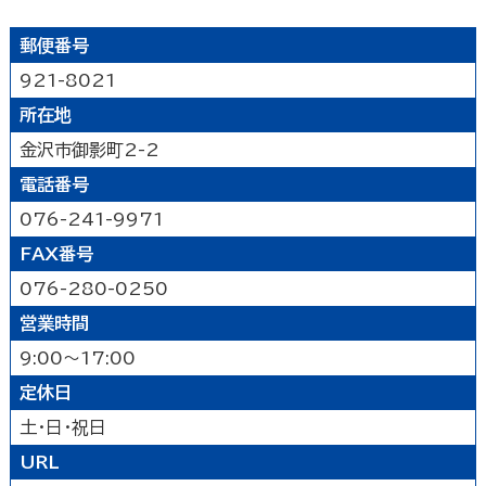
公園
水族館・動物園・植物園・遊園地など
見る
キャンプ場・オートキャンプ場
スポーツ施設
郵便番号
映画館
図書館
博物館
美術館
買う
その他の遊技場・娯楽施設
921-8021
劇場・能楽堂
その他の文化施設
所在地
デパート・ショッピングセンター
薬局
食べる
金沢市御影町2-2
書店
スーパーマーケット・コンビニ
和食
洋食
居酒屋
電話番号
泊まる
車輛・ガソリンスタンド
その他の小売業
中華・ラーメン
テイクアウト・デリバリー
076-241-9971
旅館
温泉旅館
ホテル
民宿
暮らし
カフェ・スイーツ
ファミリーレストラン
FAX番号
その他の宿泊関連施設
その他の飲食業
076-280-0250
官公庁・県市町
交通機関
公衆浴場
その他
営業時間
金融・保険業
病院・医院
介護・福祉関連
製造業
建設業
鉱業
9:00～17:00
学校・幼稚園・保育所
公民館・集会場・会館・研修所
農林水産業
卸売業
塾・教室・カルチャースクール
美容院・理容店
サービス・設備
定休日
冠婚葬祭業
郵便局・郵便業
土・日・祝日
駐車場
いしかわ支え合い駐車場
その他のサービス業
URL
敷地内通路及び玄関出入口
廊下(屋内通路)