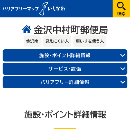
だれが
金沢中村町郵便局
選択してください
金沢南
見えにくい人
車いすを使う人
どこへ
施設・ポイント詳細情報
金沢
サービス・設備
兼六園・金沢城・21世紀美術館周辺
能登
バリアフリー詳細情報
長町武家屋敷跡周辺
近江町市場周辺
輪島朝市周辺
和倉温泉
千里浜周辺
加賀
金沢中央
金沢北
金沢南
能登北
能登中央
能登南
なにする
山代温泉
山中温泉
片山津温泉
施設・ポイント詳細情報
粟津温泉
加賀北
加賀南
遊ぶ