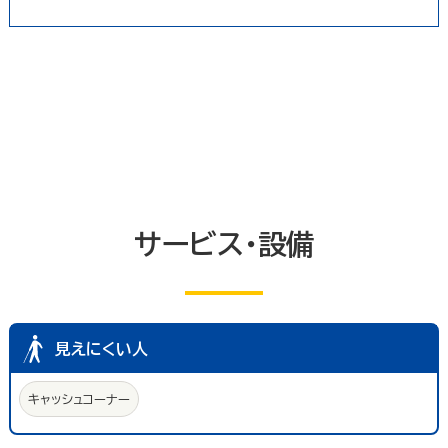
トイレ
エレベーター等
共同浴室
共同の更衣室又はシャワー室
観覧設備
券売機(入場券・駐車券売機)
キャッシュコーナー
ホテル又は旅館の客室
改札口及びレジ通路
介助依頼
点字の施設案内パンフレット
手話通訳対応
授乳室
車いす常備
文字多重放送機能テレビ
サービス・設備
見えにくい人
キャッシュコーナー