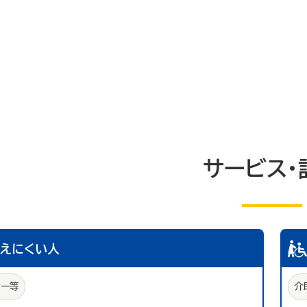
サービス・
こえにくい人
ター等
介