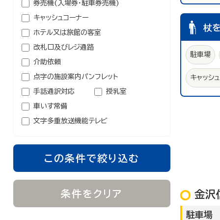
券売機(入場券・駐車券売機)
キャッシュコーナー
杖
ホテル又は旅館の客室
改札口及びレジ通路
駐車場
介助依頼
点字の施設案内パンフレット
キャッシ
手話通訳対応
授乳室
車いす常備
文字多重放送機能テレビ
この条件で絞り込む
条件をクリア
金沢
駐車場