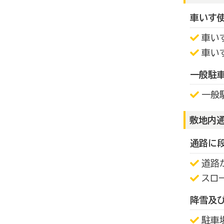
車いす
車い
車い
一般駐
一般
敷地内
通路に
道路
スロ
降雪及
駐車