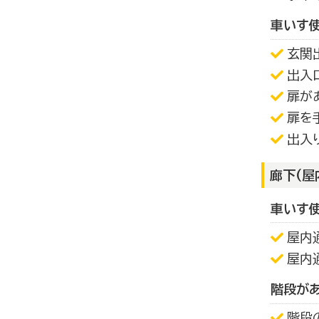
車いす
玄関
出入
扉が
扉を
出入
廊下(屋
車いす
屋内
屋内
階段が
階段