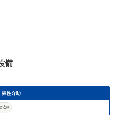
設備
異性介助
助依頼