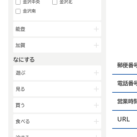
金沢中央
金沢北
金沢南
能登
輪島朝市周辺
和倉温泉
加賀
千里浜周辺
能登北
なにする
山代温泉
山中温泉
能登中央
能登南
郵便番
片山津温泉
粟津温泉
遊ぶ
加賀北
加賀南
電話番
公園
見る
水族館・動物園・植物園・遊園地な
ど
営業時
映画館
図書館
買う
キャンプ場・オートキャンプ場
博物館
美術館
スポーツ施設
URL
デパート・ショッピングセンター
食べる
劇場・能楽堂
その他の遊技場・娯楽施設
薬局
書店
その他の文化施設
和食
洋食