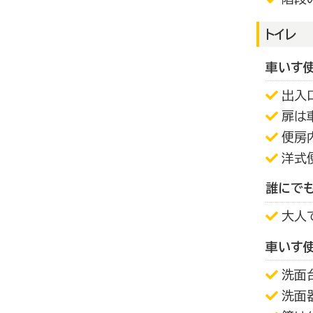
トイレ
車いす
出入
扉は
便房
洋式
誰にで
大人
車いす
洗面
洗面