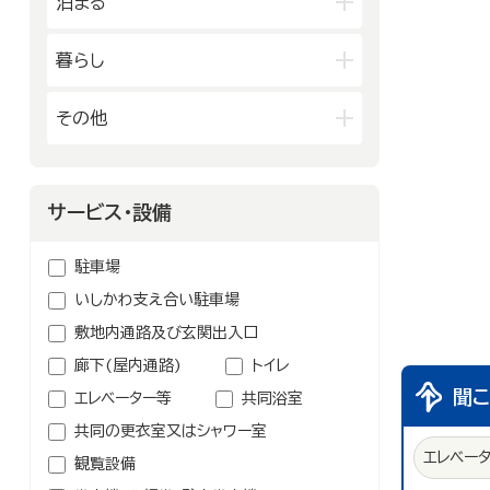
泊まる
スーパーマーケット・コンビニ
居酒屋
中華・ラーメン
車輛・ガソリンスタンド
旅館
温泉旅館
暮らし
テイクアウト・デリバリー
その他の小売業
ホテル
民宿
カフェ・スイーツ
官公庁・県市町
その他
その他の宿泊関連施設
ファミリーレストラン
交通機関
公衆浴場
その他の飲食業
製造業
建設業
金融・保険業
病院・医院
鉱業
農林水産業
サービス・設備
介護・福祉関連
卸売業
学校・幼稚園・保育所
駐車場
公民館・集会場・会館・研修所
いしかわ支え合い駐車場
塾・教室・カルチャースクール
敷地内通路及び玄関出入口
美容院・理容店
廊下(屋内通路)
トイレ
冠婚葬祭業
聞
エレベーター等
共同浴室
郵便局・郵便業
共同の更衣室又はシャワー室
その他のサービス業
エレベー
観覧設備