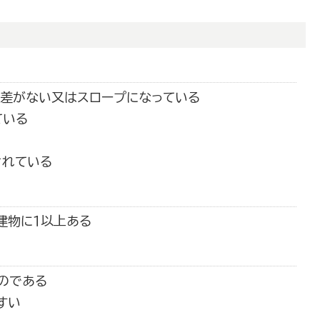
段差がない又はスロープになっている
ている
されている
建物に１以上ある
のである
すい