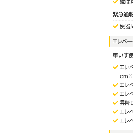
鏡は
緊急通
便器
エレベー
車いす
エレ
ｃｍ
エレ
エレ
昇降
エレ
エレ