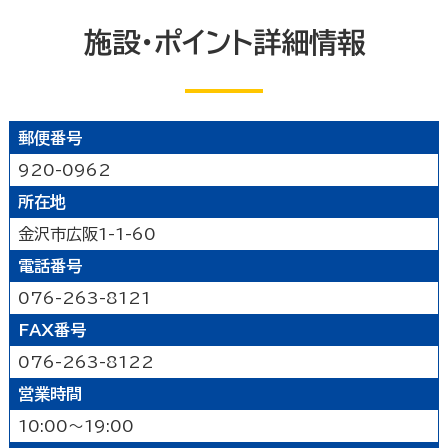
能登北
能登中央
能登南
なにする
山代温泉
山中温泉
片山津温泉
施設・ポイント詳細情報
粟津温泉
加賀北
加賀南
遊ぶ
公園
水族館・動物園・植物園・遊園地など
見る
郵便番号
キャンプ場・オートキャンプ場
スポーツ施設
920-0962
映画館
図書館
博物館
美術館
買う
その他の遊技場・娯楽施設
劇場・能楽堂
その他の文化施設
所在地
デパート・ショッピングセンター
薬局
食べる
金沢市広阪1-1-60
書店
スーパーマーケット・コンビニ
電話番号
和食
洋食
居酒屋
泊まる
車輛・ガソリンスタンド
その他の小売業
076-263-8121
中華・ラーメン
テイクアウト・デリバリー
FAX番号
旅館
温泉旅館
ホテル
民宿
暮らし
カフェ・スイーツ
ファミリーレストラン
その他の宿泊関連施設
076-263-8122
その他の飲食業
官公庁・県市町
交通機関
公衆浴場
その他
営業時間
金融・保険業
病院・医院
介護・福祉関連
10:00～19:00
製造業
建設業
鉱業
学校・幼稚園・保育所
公民館・集会場・会館・研修所