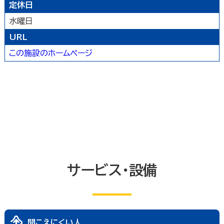
定休日
農林水産業
卸売業
塾・教室・カルチャースクール
美容院・理容店
サービス・設備
水曜日
冠婚葬祭業
郵便局・郵便業
URL
駐車場
いしかわ支え合い駐車場
その他のサービス業
敷地内通路及び玄関出入口
廊下(屋内通路)
この施設のホームページ
トイレ
エレベーター等
共同浴室
共同の更衣室又はシャワー室
観覧設備
券売機(入場券・駐車券売機)
キャッシュコーナー
ホテル又は旅館の客室
改札口及びレジ通路
介助依頼
点字の施設案内パンフレット
手話通訳対応
授乳室
車いす常備
文字多重放送機能テレビ
サービス・設備
聞こえにくい人