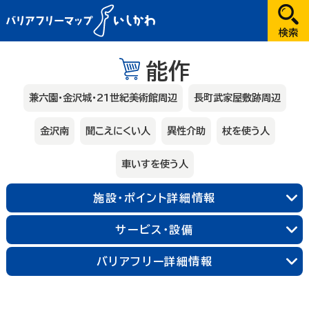
だれが
能作
選択してください
兼六園・金沢城・21世紀美術館周辺
長町武家屋敷跡周辺
どこへ
金沢南
聞こえにくい人
異性介助
杖を使う人
金沢
車いすを使う人
兼六園・金沢城・21世紀美術館周辺
施設・ポイント詳細情報
長町武家屋敷跡周辺
近江町市場周辺
金沢中央
金沢北
金沢南
サービス・設備
能登
バリアフリー詳細情報
輪島朝市周辺
和倉温泉
千里浜周辺
加賀