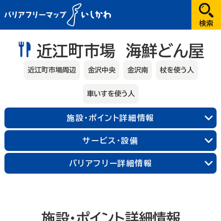
だれが
近江町市場 海鮮どん屋
選択してください
近江町市場周辺
金沢中央
金沢南
杖を使う人
どこへ
車いすを使う人
金沢
施設・ポイント詳細情報
兼六園・金沢城・21世紀美術館周辺
サービス・設備
長町武家屋敷跡周辺
近江町市場周辺
金沢中央
金沢北
金沢南
バリアフリー詳細情報
能登
輪島朝市周辺
和倉温泉
千里浜周辺
加賀
施設・ポイント詳細情報