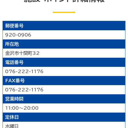
能登北
能登中央
能登南
なにする
山代温泉
山中温泉
片山津温泉
粟津温泉
加賀北
加賀南
遊ぶ
郵便番号
公園
水族館・動物園・植物園・遊園地など
見る
920-0906
キャンプ場・オートキャンプ場
スポーツ施設
所在地
映画館
図書館
博物館
美術館
買う
その他の遊技場・娯楽施設
金沢市十間町32
劇場・能楽堂
その他の文化施設
電話番号
デパート・ショッピングセンター
薬局
食べる
076-222-1176
書店
スーパーマーケット・コンビニ
和食
洋食
居酒屋
泊まる
車輛・ガソリンスタンド
その他の小売業
FAX番号
中華・ラーメン
テイクアウト・デリバリー
076-222-1176
旅館
温泉旅館
ホテル
民宿
暮らし
カフェ・スイーツ
ファミリーレストラン
営業時間
その他の宿泊関連施設
その他の飲食業
11:00～20:00
官公庁・県市町
交通機関
公衆浴場
その他
定休日
金融・保険業
病院・医院
介護・福祉関連
製造業
建設業
鉱業
学校・幼稚園・保育所
公民館・集会場・会館・研修所
水曜日