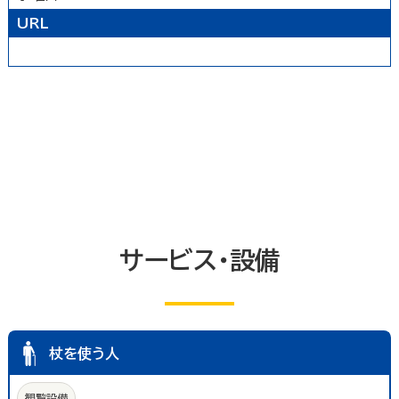
農林水産業
卸売業
塾・教室・カルチャースクール
美容院・理容店
サービス・設備
URL
冠婚葬祭業
郵便局・郵便業
駐車場
いしかわ支え合い駐車場
その他のサービス業
敷地内通路及び玄関出入口
廊下(屋内通路)
トイレ
エレベーター等
共同浴室
共同の更衣室又はシャワー室
観覧設備
券売機(入場券・駐車券売機)
キャッシュコーナー
ホテル又は旅館の客室
改札口及びレジ通路
介助依頼
点字の施設案内パンフレット
手話通訳対応
授乳室
車いす常備
サービス・設備
文字多重放送機能テレビ
杖を使う人
観覧設備