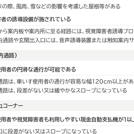
りの際、風雨、雪などの影響を考慮した屋根等がある
害者の誘導設備が施されている
から案内板や案内所に至る経路には、視覚障害者誘導ブロ
内通路や玄関出入口には、音声誘導装置または触知案内サ
内通路)
使用者の円滑な通行が可能である
通路は、車いす使用者の通行が容易な幅１２０ｃｍ以上があ
通路は、段差がない又は緩やかなスロープになっている
ュコーナー
使用者や視覚障害者も利用しやすい現金自動支払機が１以
口に段差がない又はスロープになっている