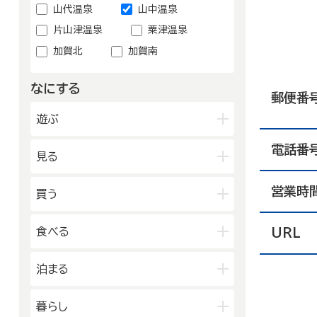
金沢中央
金沢北
山代温泉
山中温泉
能登中央
能登南
金沢南
片山津温泉
粟津温泉
加賀北
加賀南
なにする
郵便番
遊ぶ
電話番
公園
見る
水族館・動物園・植物園・遊園地な
ど
営業時
映画館
図書館
買う
キャンプ場・オートキャンプ場
博物館
美術館
スポーツ施設
デパート・ショッピングセンター
食べる
URL
劇場・能楽堂
その他の遊技場・娯楽施設
薬局
書店
その他の文化施設
和食
洋食
泊まる
スーパーマーケット・コンビニ
居酒屋
中華・ラーメン
車輛・ガソリンスタンド
旅館
温泉旅館
暮らし
テイクアウト・デリバリー
その他の小売業