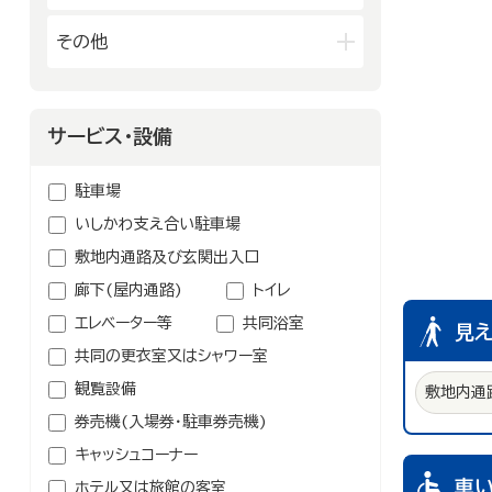
ホテル
民宿
カフェ・スイーツ
官公庁・県市町
その他
その他の宿泊関連施設
ファミリーレストラン
交通機関
公衆浴場
その他の飲食業
製造業
建設業
金融・保険業
病院・医院
鉱業
農林水産業
サービス・設備
介護・福祉関連
卸売業
学校・幼稚園・保育所
駐車場
公民館・集会場・会館・研修所
いしかわ支え合い駐車場
塾・教室・カルチャースクール
敷地内通路及び玄関出入口
美容院・理容店
廊下(屋内通路)
トイレ
冠婚葬祭業
エレベーター等
共同浴室
見
郵便局・郵便業
共同の更衣室又はシャワー室
その他のサービス業
観覧設備
敷地内通
券売機(入場券・駐車券売機)
キャッシュコーナー
車
ホテル又は旅館の客室