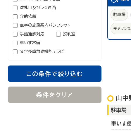
改札口及びレジ通路
駐車場
介助依頼
点字の施設案内パンフレット
キャッシ
手話通訳対応
授乳室
車いす常備
文字多重放送機能テレビ
この条件で絞り込む
条件をクリア
山中
駐車場
車いす