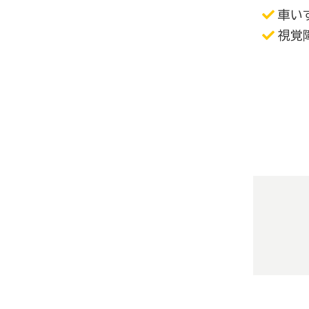
車い
視覚