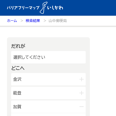
ホーム
検索結果
山中郵便局
だれが
選択してください
どこへ
金沢
兼六園・金沢城・21世紀美術館周
能登
辺
長町武家屋敷跡周辺
輪島朝市周辺
和倉温泉
加賀
近江町市場周辺
千里浜周辺
能登北