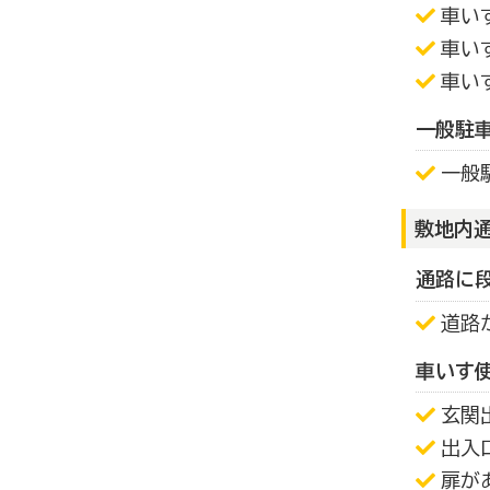
車い
車い
車い
一般駐
一般
敷地内
通路に
道路
車いす
玄関
出入
扉が