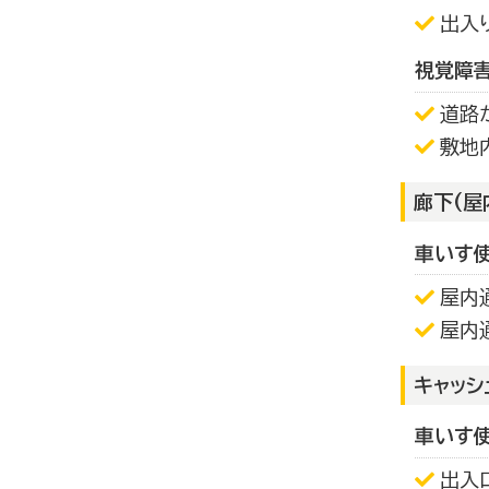
出入
視覚障
道路
敷地
廊下(屋
車いす
屋内
屋内
キャッシ
車いす
出入