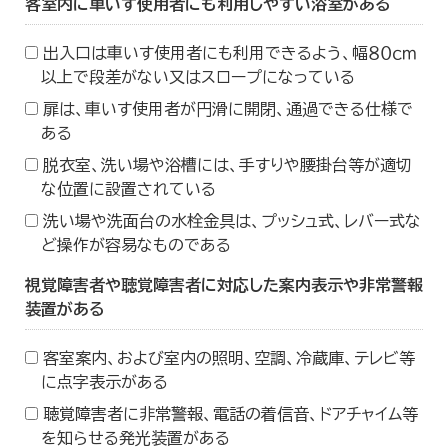
客室内に車いす使用者にも利用しやすい浴室がある
出入口は車いす使用者にも利用できるよう、幅８０ｃｍ
以上で段差がない又はスロープになっている
扉は、車いす使用者が円滑に開閉、通過できる仕様で
ある
脱衣室、洗い場や浴槽には、手すりや腰掛台等が適切
な位置に設置されている
洗い場や洗面台の水栓金具は、プッシュ式、レバー式な
ど操作が容易なものである
視覚障害者や聴覚障害者に対応した案内表示や非常警報
装置がある
客室案内、および室内の照明、空調、冷蔵庫、テレビ等
に点字表示がある
聴覚障害者に非常警報、電話の着信音、ドアチャイム等
を知らせる発光装置がある