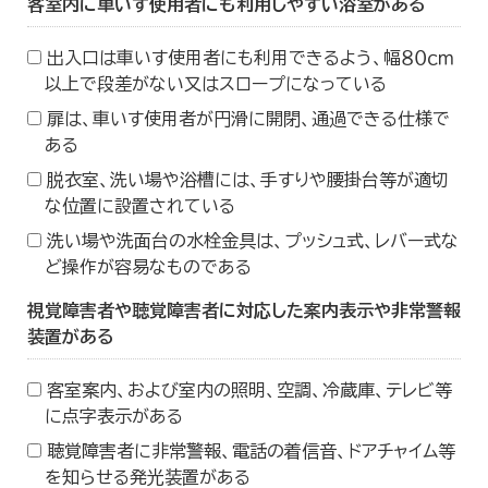
客室内に車いす使用者にも利用しやすい浴室がある
出入口は車いす使用者にも利用できるよう、幅８０ｃｍ
以上で段差がない又はスロープになっている
扉は、車いす使用者が円滑に開閉、通過できる仕様で
ある
脱衣室、洗い場や浴槽には、手すりや腰掛台等が適切
な位置に設置されている
洗い場や洗面台の水栓金具は、プッシュ式、レバー式な
ど操作が容易なものである
視覚障害者や聴覚障害者に対応した案内表示や非常警報
装置がある
客室案内、および室内の照明、空調、冷蔵庫、テレビ等
に点字表示がある
聴覚障害者に非常警報、電話の着信音、ドアチャイム等
を知らせる発光装置がある