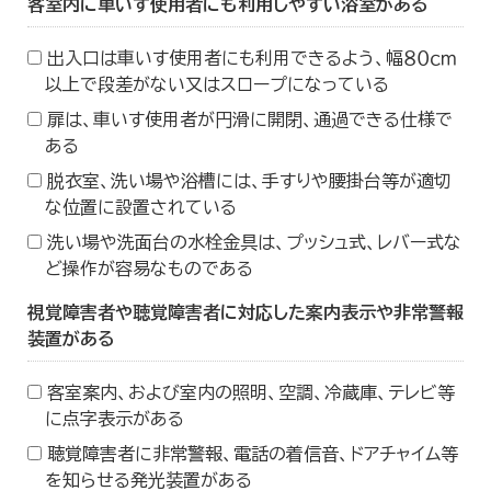
客室内に車いす使用者にも利用しやすい浴室がある
出入口は車いす使用者にも利用できるよう、幅８０ｃｍ
以上で段差がない又はスロープになっている
扉は、車いす使用者が円滑に開閉、通過できる仕様で
ある
脱衣室、洗い場や浴槽には、手すりや腰掛台等が適切
な位置に設置されている
洗い場や洗面台の水栓金具は、プッシュ式、レバー式な
ど操作が容易なものである
視覚障害者や聴覚障害者に対応した案内表示や非常警報
装置がある
客室案内、および室内の照明、空調、冷蔵庫、テレビ等
に点字表示がある
聴覚障害者に非常警報、電話の着信音、ドアチャイム等
を知らせる発光装置がある