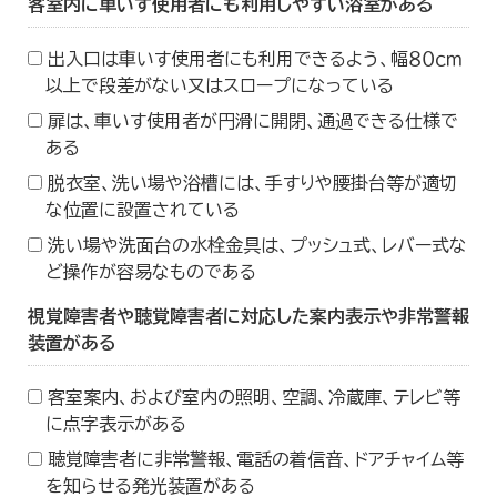
客室内に車いす使用者にも利用しやすい浴室がある
出入口は車いす使用者にも利用できるよう、幅８０ｃｍ
以上で段差がない又はスロープになっている
扉は、車いす使用者が円滑に開閉、通過できる仕様で
ある
脱衣室、洗い場や浴槽には、手すりや腰掛台等が適切
な位置に設置されている
洗い場や洗面台の水栓金具は、プッシュ式、レバー式な
ど操作が容易なものである
視覚障害者や聴覚障害者に対応した案内表示や非常警報
装置がある
客室案内、および室内の照明、空調、冷蔵庫、テレビ等
に点字表示がある
聴覚障害者に非常警報、電話の着信音、ドアチャイム等
を知らせる発光装置がある