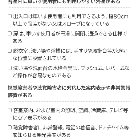
客室内に車いす使用者にも利用しやすい浴室がある
出入口は車いす使用者にも利用できるよう、幅８０ｃｍ
以上で段差がない又はスロープになっている
扉は、車いす使用者が円滑に開閉、通過できる仕様で
ある
脱衣室、洗い場や浴槽には、手すりや腰掛台等が適切
な位置に設置されている
洗い場や洗面台の水栓金具は、プッシュ式、レバー式な
ど操作が容易なものである
視覚障害者や聴覚障害者に対応した案内表示や非常警報
装置がある
客室案内、および室内の照明、空調、冷蔵庫、テレビ等
に点字表示がある
聴覚障害者に非常警報、電話の着信音、ドアチャイム等
を知らせる発光装置がある