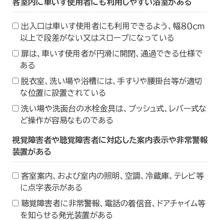
客室内に車いす使用者にも利用しやすい浴室がある
出入口は車いす使用者にも利用できるよう、幅８０ｃｍ
以上で段差がない又はスロープになっている
扉は、車いす使用者が円滑に開閉、通過できる仕様で
ある
脱衣室、洗い場や浴槽には、手すりや腰掛台等が適切
な位置に設置されている
洗い場や洗面台の水栓金具は、プッシュ式、レバー式な
ど操作が容易なものである
視覚障害者や聴覚障害者に対応した案内表示や非常警報
装置がある
客室案内、および室内の照明、空調、冷蔵庫、テレビ等
に点字表示がある
聴覚障害者に非常警報、電話の着信音、ドアチャイム等
を知らせる発光装置がある