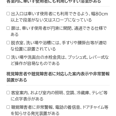
客室内に車いす使用者にも利用しやすい浴室がある
出入口は車いす使用者にも利用できるよう、幅８０ｃｍ
以上で段差がない又はスロープになっている
扉は、車いす使用者が円滑に開閉、通過できる仕様で
ある
脱衣室、洗い場や浴槽には、手すりや腰掛台等が適切
な位置に設置されている
洗い場や洗面台の水栓金具は、プッシュ式、レバー式な
ど操作が容易なものである
視覚障害者や聴覚障害者に対応した案内表示や非常警報
装置がある
客室案内、および室内の照明、空調、冷蔵庫、テレビ等
に点字表示がある
聴覚障害者に非常警報、電話の着信音、ドアチャイム等
を知らせる発光装置がある