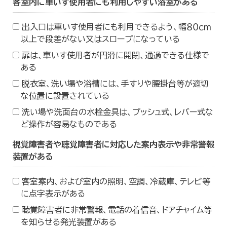
客室内に車いす使用者にも利用しやすい浴室がある
出入口は車いす使用者にも利用できるよう、幅８０ｃｍ
以上で段差がない又はスロープになっている
扉は、車いす使用者が円滑に開閉、通過できる仕様で
ある
脱衣室、洗い場や浴槽には、手すりや腰掛台等が適切
な位置に設置されている
洗い場や洗面台の水栓金具は、プッシュ式、レバー式な
ど操作が容易なものである
視覚障害者や聴覚障害者に対応した案内表示や非常警報
装置がある
客室案内、および室内の照明、空調、冷蔵庫、テレビ等
に点字表示がある
聴覚障害者に非常警報、電話の着信音、ドアチャイム等
を知らせる発光装置がある