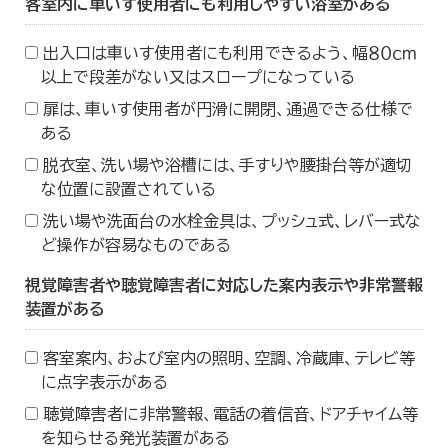
客室内に車いす使用者にも利用しやすい浴室がある
出入口は車いす使用者にも利用できるよう、幅８０ｃｍ
以上で段差がない又はスロープになっている
扉は、車いす使用者が円滑に開閉、通過できる仕様で
ある
脱衣室、洗い場や浴槽には、手すりや腰掛台等が適切
な位置に設置されている
洗い場や洗面台の水栓金具は、プッシュ式、レバー式な
ど操作が容易なものである
視覚障害者や聴覚障害者に対応した案内表示や非常警報
装置がある
客室案内、および室内の照明、空調、冷蔵庫、テレビ等
に点字表示がある
聴覚障害者に非常警報、電話の着信音、ドアチャイム等
を知らせる発光装置がある