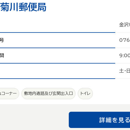
菊川郵便局
金沢
号
076
間
9:0
土・
ュコーナー
敷地内通路及び玄関出入口
トイレ
詳細を見