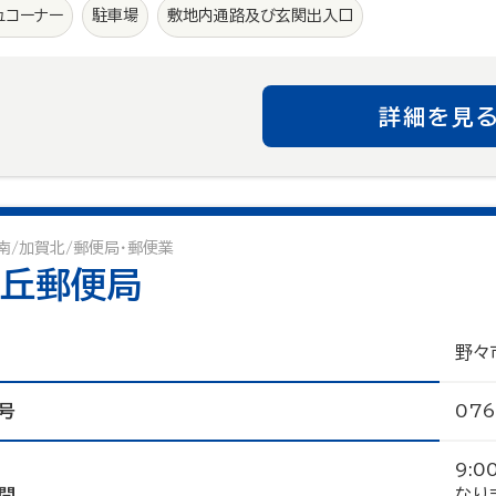
ュコーナー
駐車場
敷地内通路及び玄関出入口
詳細を見
南/加賀北/郵便局・郵便業
丘郵便局
野々
号
076
9:
間
なり