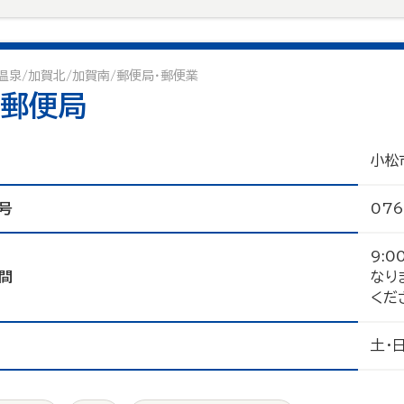
温泉/加賀北/加賀南/郵便局・郵便業
郵便局
小松
号
076
9:
間
なり
くだ
土・