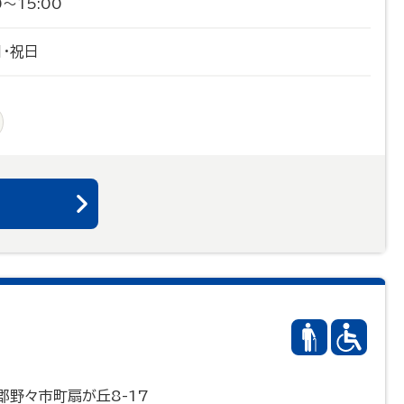
0～15:00
日・祝日
る
郡野々市町扇が丘8-17