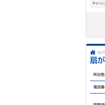
キャッシ
金沢
扇が
所在地
電話番
営業時