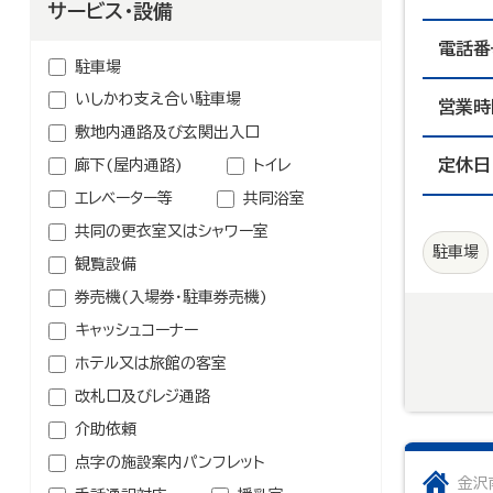
鉱業
農林水産業
サービス・設備
介護・福祉関連
卸売業
学校・幼稚園・保育所
電話番
駐車場
公民館・集会場・会館・研修所
いしかわ支え合い駐車場
営業時
塾・教室・カルチャースクール
敷地内通路及び玄関出入口
美容院・理容店
定休日
廊下(屋内通路)
トイレ
冠婚葬祭業
エレベーター等
共同浴室
郵便局・郵便業
共同の更衣室又はシャワー室
その他のサービス業
駐車場
観覧設備
券売機(入場券・駐車券売機)
キャッシュコーナー
ホテル又は旅館の客室
改札口及びレジ通路
介助依頼
点字の施設案内パンフレット
金沢