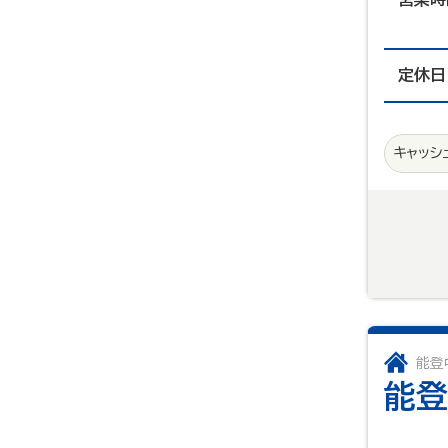
定休日
キャッシ
能登
能登