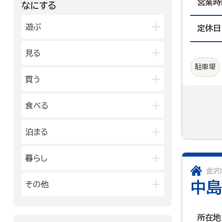
営業時
金沢中央
金沢北
なにする
山代温泉
山中温泉
能登中央
能登南
金沢南
片山津温泉
粟津温泉
遊ぶ
定休日
加賀北
加賀南
公園
見る
水族館・動物園・植物園・遊園地な
駐車場
ど
映画館
図書館
買う
キャンプ場・オートキャンプ場
博物館
美術館
スポーツ施設
デパート・ショッピングセンター
食べる
劇場・能楽堂
その他の遊技場・娯楽施設
薬局
書店
その他の文化施設
和食
洋食
泊まる
スーパーマーケット・コンビニ
居酒屋
中華・ラーメン
車輛・ガソリンスタンド
旅館
温泉旅館
暮らし
テイクアウト・デリバリー
その他の小売業
ホテル
民宿
金沢
カフェ・スイーツ
官公庁・県市町
中島
その他
その他の宿泊関連施設
ファミリーレストラン
交通機関
公衆浴場
その他の飲食業
製造業
建設業
金融・保険業
病院・医院
所在地