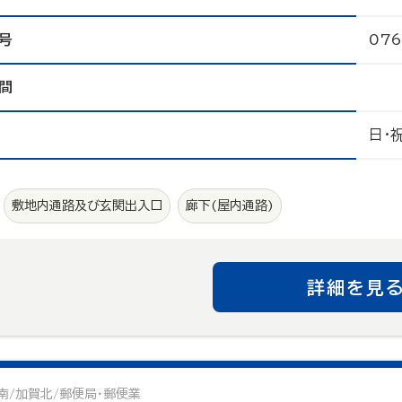
号
076
間
日・
敷地内通路及び玄関出入口
廊下(屋内通路)
詳細を見
南/加賀北/郵便局・郵便業