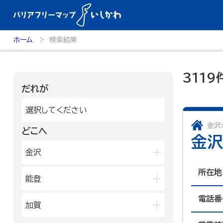
ホーム
検索結果
311
だれが
選択してください
金沢
どこへ
金沢
金沢
所在地
兼六園・金沢城・21世紀美術館周
能登
辺
長町武家屋敷跡周辺
電話番
輪島朝市周辺
和倉温泉
加賀
近江町市場周辺
千里浜周辺
能登北